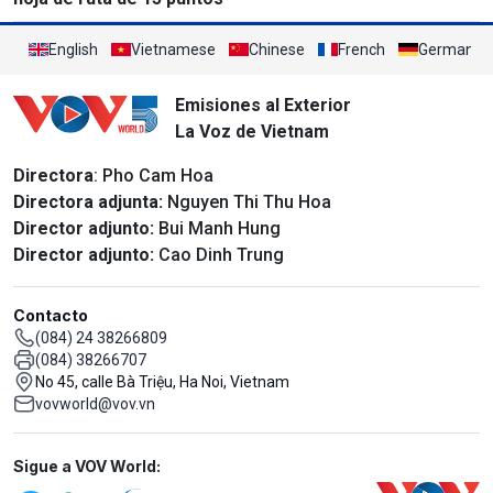
English
Vietnamese
Chinese
French
German
Emisiones al Exterior
La Voz de Vietnam
Directora
: Pho Cam Hoa
Directora adjunta:
Nguyen Thi Thu Hoa
Director adjunto:
Bui Manh Hung
Director adjunto:
Cao Dinh Trung
Contacto
(084) 24 38266809
(084) 38266707
No 45, calle Bà Triệu, Ha Noi, Vietnam
vovworld@vov.vn
Mạng xã hội
Sigue a VOV World: