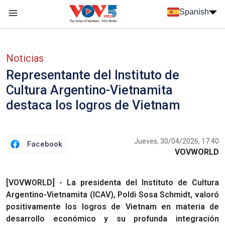
Nhảy đến nội dung
Spanish
Menu trang chủ tiếng Tây Ban Nha
Menu phụ tiếng Tây ban nha
Noticias
Representante del Instituto de
Cultura Argentino-Vietnamita
destaca los logros de Vietnam
Jueves, 30/04/2026, 17:40
Facebook
VOVWORLD
[VOVWORLD] - La presidenta del Instituto de Cultura
Argentino-Vietnamita (ICAV), Poldi Sosa Schmidt, valoró
positivamente los logros de Vietnam en materia de
desarrollo económico y su profunda integración