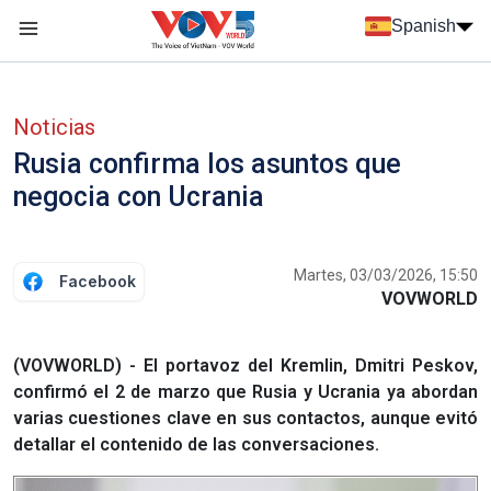
Nhảy đến nội dung
Spanish
Menu trang chủ tiếng Tây Ban Nha
Menu phụ tiếng Tây ban nha
Noticias
Rusia confirma los asuntos que
negocia con Ucrania
Martes, 03/03/2026, 15:50
Facebook
VOVWORLD
(VOVWORLD) - El portavoz del Kremlin, Dmitri Peskov,
confirmó el 2 de marzo que Rusia y Ucrania ya abordan
varias cuestiones clave en sus contactos, aunque evitó
detallar el contenido de las conversaciones.