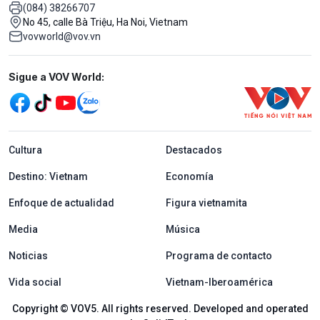
(084) 38266707
No 45, calle Bà Triệu, Ha Noi, Vietnam
vovworld@vov.vn
Mạng xã hội
Sigue a VOV World:
menu footer tiếng Tây ban nha
Cultura
Destacados
Destino: Vietnam
Economía
Enfoque de actualidad
Figura vietnamita
Media
Música
Noticias
Programa de contacto
Vida social
Vietnam-Iberoamérica
Copyright © VOV5. All rights reserved. Developed and operated