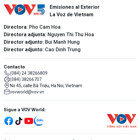
Emisiones al Exterior
La Voz de Vietnam
Directora
: Pho Cam Hoa
Directora adjunta:
Nguyen Thi Thu Hoa
Director adjunto:
Bui Manh Hung
Director adjunto:
Cao Dinh Trung
Contacto
(084) 24 38266809
(084) 38266707
No 45, calle Bà Triệu, Ha Noi, Vietnam
vovworld@vov.vn
Mạng xã hội
Sigue a VOV World:
menu footer tiếng Tây ban nha