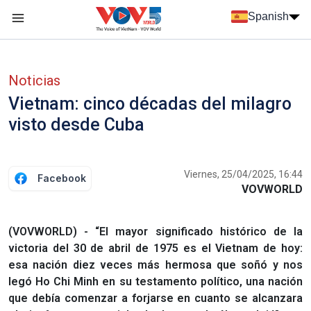
Nhảy đến nội dung
Spanish
Menu trang chủ tiếng Tây Ban Nha
Menu phụ tiếng Tây ban nha
Noticias
Vietnam: cinco décadas del milagro
visto desde Cuba
Viernes, 25/04/2025, 16:44
Facebook
VOVWORLD
(VOVWORLD) - “El mayor significado histórico de la
victoria del 30 de abril de 1975 es el Vietnam de hoy:
esa nación diez veces más hermosa que soñó y nos
legó Ho Chi Minh en su testamento político, una nación
que debía comenzar a forjarse en cuanto se alcanzara