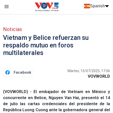
Nhảy đến nội dung
Spanish
Menu trang chủ tiếng Tây Ban Nha
Menu phụ tiếng Tây ban nha
Noticias
Vietnam y Belice refuerzan su
respaldo mutuo en foros
multilaterales
Martes, 15/07/2025, 17:06
Facebook
VOVWORLD
(VOVWORLD) - El embajador de Vietnam en México y
concurrente en Belice, Nguyen Van Hai, presentó el 14
de julio las cartas credenciales del presidente de la
República Luong Cuong ante la gobernadora general del