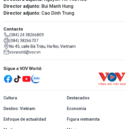
Director adjunto:
Bui Manh Hung
Director adjunto:
Cao Dinh Trung
Contacto
(084) 24 38266809
(084) 38266707
No 45, calle Bà Triệu, Ha Noi, Vietnam
vovworld@vov.vn
Mạng xã hội
Sigue a VOV World:
menu footer tiếng Tây ban nha
Cultura
Destacados
Destino: Vietnam
Economía
Enfoque de actualidad
Figura vietnamita