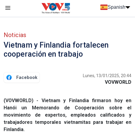
Nhảy đến nội dung
Spanish
Menu trang chủ tiếng Tây Ban Nha
Menu phụ tiếng Tây ban nha
Noticias
Vietnam y Finlandia fortalecen
cooperación en trabajo
Lunes, 13/01/2025, 20:44
Facebook
VOVWORLD
(VOVWORLD) - Vietnam y Finlandia firmaron hoy en
Hanói un Memorando de Cooperación sobre el
movimiento de expertos, empleados calificados y
trabajadores temporales vietnamitas para trabajar en
Finlandia.