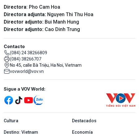
Directora
: Pho Cam Hoa
Directora adjunta:
Nguyen Thi Thu Hoa
Director adjunto:
Bui Manh Hung
Director adjunto:
Cao Dinh Trung
Contacto
(084) 24 38266809
(084) 38266707
No 45, calle Bà Triệu, Ha Noi, Vietnam
vovworld@vov.vn
Mạng xã hội
Sigue a VOV World:
menu footer tiếng Tây ban nha
Cultura
Destacados
Destino: Vietnam
Economía