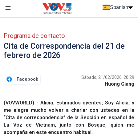
Nhảy đến nội dung
Spanish
Menu trang chủ tiếng Tây Ban Nha
Menu phụ tiếng Tây ban nha
Programa de contacto
Cita de Correspondencia del 21 de
febrero de 2026
Sábado, 21/02/2026, 20:29
Facebook
Huong Giang
(VOVWORLD) - Alicia: Estimados oyentes, Soy Alicia, y
me alegra mucho volver a charlar con ustedes en la
“Cita de correspondencia” de la Sección en español de
La Voz de Vietnam, junto con Bosque, quien me
acompaña en este encuentro habitual.