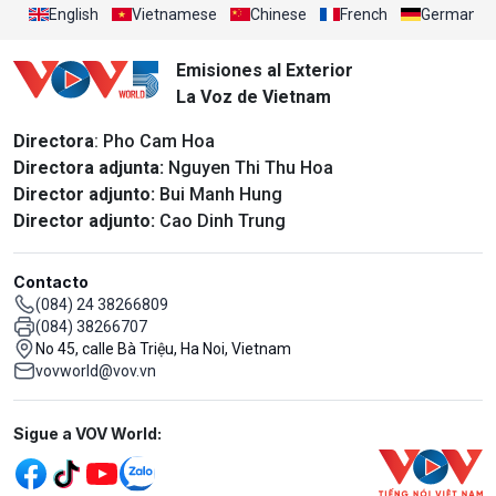
English
Vietnamese
Chinese
French
German
Emisiones al Exterior
La Voz de Vietnam
Directora
: Pho Cam Hoa
Directora adjunta:
Nguyen Thi Thu Hoa
Director adjunto:
Bui Manh Hung
Director adjunto:
Cao Dinh Trung
Contacto
(084) 24 38266809
(084) 38266707
No 45, calle Bà Triệu, Ha Noi, Vietnam
vovworld@vov.vn
Mạng xã hội
Sigue a VOV World: