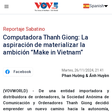
Nhảy đến nội dung
Spanish
Menu trang chủ tiếng Tây Ban Nha
Menu phụ tiếng Tây ban nha
Reportaje Sabatino
Computadora Thanh Giong: La
aspiración de materializar la
ambición “Make in Vietnam”
Martes, 26/11/2024, 21:41
Facebook
Phan Hường & Ánh Huyền
(VOVWORLD) - De una entidad importadora y
distribuidora de ordenadores, la Sociedad Anónima de
Comunicación y Ordenadores Thanh Giong decidió
emprender un nuevo camino hacia la autonomía,