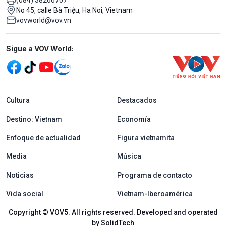
No 45, calle Bà Triệu, Ha Noi, Vietnam
vovworld@vov.vn
Mạng xã hội
Sigue a VOV World:
menu footer tiếng Tây ban nha
Cultura
Destacados
Destino: Vietnam
Economía
Enfoque de actualidad
Figura vietnamita
Media
Música
Noticias
Programa de contacto
Vida social
Vietnam-Iberoamérica
Copyright © VOV5. All rights reserved. Developed and operated
by SolidTech