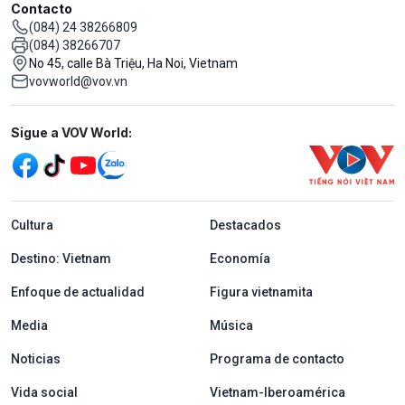
Contacto
(084) 24 38266809
(084) 38266707
No 45, calle Bà Triệu, Ha Noi, Vietnam
vovworld@vov.vn
Mạng xã hội
Sigue a VOV World:
menu footer tiếng Tây ban nha
Cultura
Destacados
Destino: Vietnam
Economía
Enfoque de actualidad
Figura vietnamita
Media
Música
Noticias
Programa de contacto
Vida social
Vietnam-Iberoamérica