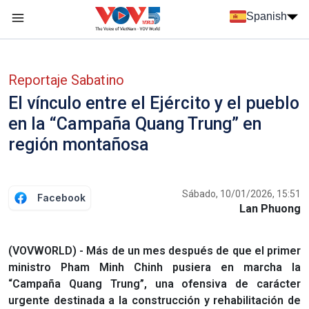
Nhảy đến nội dung
Spanish
Menu trang chủ tiếng Tây Ban Nha
Menu phụ tiếng Tây ban nha
Reportaje Sabatino
El vínculo entre el Ejército y el pueblo
en la “Campaña Quang Trung” en
región montañosa
Sábado, 10/01/2026, 15:51
Facebook
Lan Phuong
(VOVWORLD) - Más de un mes después de que el primer
ministro Pham Minh Chinh pusiera en marcha la
“Campaña Quang Trung”, una ofensiva de carácter
urgente destinada a la construcción y rehabilitación de