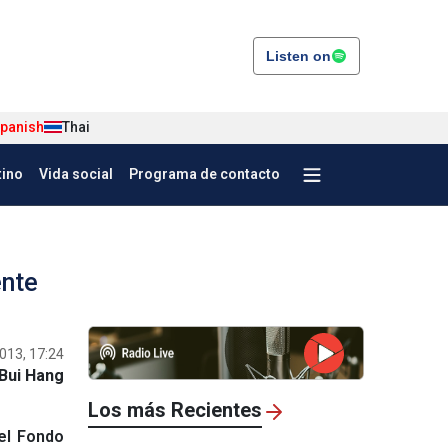
Listen on
panish
Thai
tino
Vida social
Programa de contacto
ente
013, 17:24
Bui Hang
Los más Recientes
 el Fondo