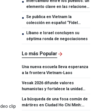
Intercambio entre los pueblos: un
●
elemento clave en las relaciones
entre Vietnam y Australia
Se publica en Vietnam la
●
colección en español “Fidel
Castro Ruz – Obras Escogidas”
Líbano e Israel concluyen su
●
séptima ronda de negociaciones
Lo más Popular
Una nueva escuela lleva esperanza
a la frontera Vietnam-Laos
Vesak 2026 difunde valores
humanistas y fortalece la unidad
comunitaria
La búsqueda de una fosa común de
mártires en Ciudad Ho Chi Minh:
deo clip
ocho años tras las huellas de la