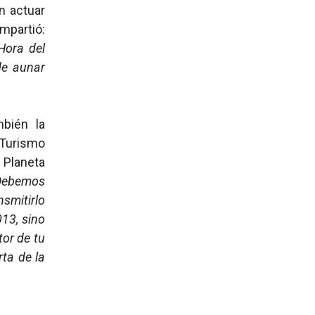
en actuar
mpartió:
Hora del
de aunar
mbién la
 Turismo
l Planeta
. Debemos
nsmitirlo
13, sino
or de tu
ta de la