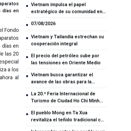
aparatos
Vietnam impulsa el papel
●
s días en
estratégico de su comunidad en
el exterior
07/08/2026
●
 el Fondo
Vietnam y Tailandia estrechan su
aparatos
●
cooperación integral
s días en
e las 20
El precio del petróleo sube por
●
especial
las tensiones en Oriente Medio
za a los
Vietnam busca garantizar el
●
ahora al
avance de las obras para la
Cumbre APEC 2027
La 20.ª Feria Internacional de
●
Turismo de Ciudad Ho Chi Minh
será la mayor de su historia
El pueblo Mong en Ta Xua
●
revitaliza el teñido tradicional con
índigo