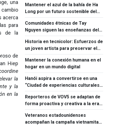
nge, una
Mantener el azul de la bahía de Ha
historia
l cambio
Long por un futuro sostenible del
s acerca
patrimonio
Comunidades étnicas de Tay
das para
Nguyen siguen las enseñanzas del
s de la
Presidente Ho Chi Minh sobre la
Historia en tecnicolor: Esfuerzos de
gran unidad nacional
un joven artista para preservar el
legado de Vietnam
oroso de
Mantener la conexión humana en el
uan Hiep
hogar en un mundo digital
coordine
levar la
Hanói aspira a convertirse en una
“Ciudad de experiencias culturales
nte y la
nocturnas”
ón en la
Reporteros de VOV5 se adaptan de
forma proactiva y creativa a la era
digital
Veteranos estadounidenses
acompañan la campaña vietnamita