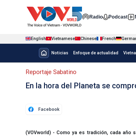
Nhảy đến nội dung
Đa phương t
Radio
Podcast
English
Vietnamese
Chinese
French
Germa
Menu trang chủ tiếng Tây Ban 
Noticias
Enfoque de actualidad
Vietn
Menu phụ tiếng Tây ban nha
Reportaje Sabatino
En la hora del Planeta se comp
Facebook
(VOVworld) - Como ya es tradición, cada año s