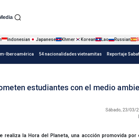
iện tiếng Tây ban nha
Media
n
Indonesian
Japanese
Khmer
Korean
Lao
Russian
S
Nha
am-Iberoamérica
54 nacionalidades vietnamitas
Reportaje Saba
rometen estudiantes con el medio ambi
Sábado, 23/03/2
e realiza la Hora del Planeta, una accción promovida por