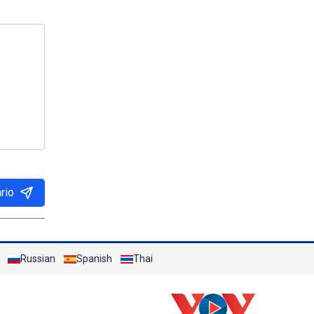
rio
Russian
Spanish
Thai