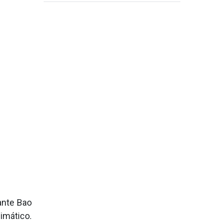
de recuperación de restos de
soldados caídos
tante Bao
imático.