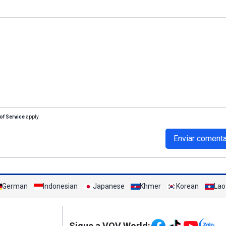
of Service
apply.
Enviar comenta
German
Indonesian
Japanese
Khmer
Korean
Lao
Mạng xã hội
Sigue a VOV World: