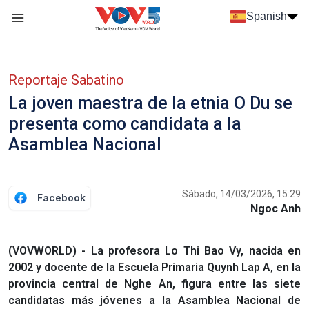
Nhảy đến nội dung
Spanish
Menu trang chủ tiếng Tây Ban Nha
Menu phụ tiếng Tây ban nha
Reportaje Sabatino
La joven maestra de la etnia O Du se
presenta como candidata a la
Asamblea Nacional
Sábado, 14/03/2026, 15:29
Facebook
Ngoc Anh
(VOVWORLD) - La profesora Lo Thi Bao Vy, nacida en
2002 y docente de la Escuela Primaria Quynh Lap A, en la
provincia central de Nghe An, figura entre las siete
candidatas más jóvenes a la Asamblea Nacional de