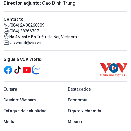
Director adjunto:
Cao Dinh Trung
Contacto
(084) 24 38266809
(084) 38266707
No 45, calle Bà Triệu, Ha Noi, Vietnam
vovworld@vov.vn
Mạng xã hội
Sigue a VOV World:
menu footer tiếng Tây ban nha
Cultura
Destacados
Destino: Vietnam
Economía
Enfoque de actualidad
Figura vietnamita
Media
Música