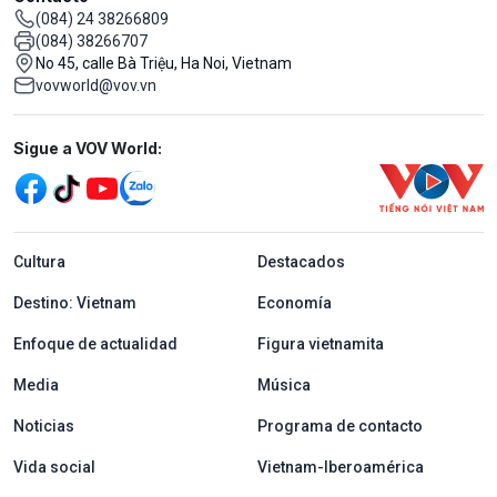
(084) 24 38266809
(084) 38266707
No 45, calle Bà Triệu, Ha Noi, Vietnam
vovworld@vov.vn
Mạng xã hội
Sigue a VOV World:
menu footer tiếng Tây ban nha
Cultura
Destacados
Destino: Vietnam
Economía
Enfoque de actualidad
Figura vietnamita
Media
Música
Noticias
Programa de contacto
Vida social
Vietnam-Iberoamérica