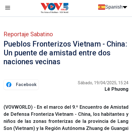
Nhảy đến nội dung
Spanish
Menu trang chủ tiếng Tây Ban Nha
Menu phụ tiếng Tây ban nha
Reportaje Sabatino
Pueblos Fronterizos Vietnam - China:
Un puente de amistad entre dos
naciones vecinas
Sábado, 19/04/2025, 15:24
Facebook
Lê Phương
(VOVWORLD) - En el marco del 9.º Encuentro de Amistad
de Defensa Fronteriza Vietnam - China, los habitantes y
niños de las zonas fronterizas de la provincia de Lang
Son (Vietnam) y la Región Autónoma Zhuang de Guangxi