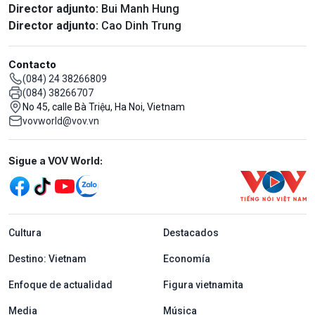
Director adjunto:
Bui Manh Hung
Director adjunto:
Cao Dinh Trung
Contacto
(084) 24 38266809
(084) 38266707
No 45, calle Bà Triệu, Ha Noi, Vietnam
vovworld@vov.vn
Mạng xã hội
Sigue a VOV World:
menu footer tiếng Tây ban nha
Cultura
Destacados
Destino: Vietnam
Economía
Enfoque de actualidad
Figura vietnamita
Media
Música