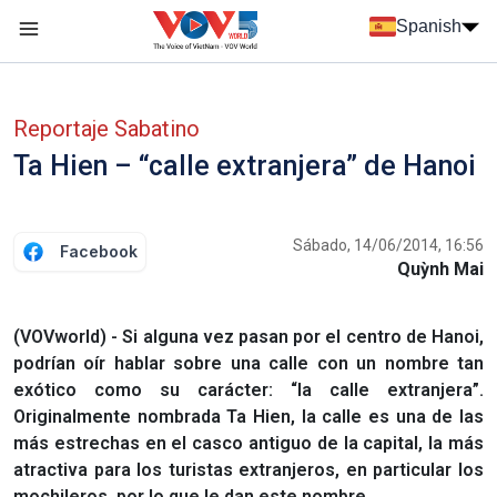
Nhảy đến nội dung
Spanish
Menu trang chủ tiếng Tây Ban Nha
Menu phụ tiếng Tây ban nha
Reportaje Sabatino
Ta Hien – “calle extranjera” de Hanoi
Sábado, 14/06/2014, 16:56
Facebook
Quỳnh Mai
(VOVworld) - Si alguna vez pasan por el centro de Hanoi,
podrían oír hablar sobre una calle con un nombre tan
exótico como su carácter: “la calle extranjera”.
Originalmente nombrada Ta Hien, la calle es una de las
más estrechas en el casco antiguo de la capital, la más
atractiva para los turistas extranjeros, en particular los
mochileros, por lo que le dan este nombre.