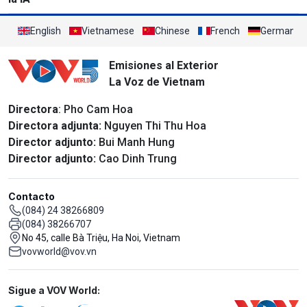
English
Vietnamese
Chinese
French
German
Emisiones al Exterior
La Voz de Vietnam
Directora
: Pho Cam Hoa
Directora adjunta:
Nguyen Thi Thu Hoa
Director adjunto:
Bui Manh Hung
Director adjunto:
Cao Dinh Trung
Contacto
(084) 24 38266809
(084) 38266707
No 45, calle Bà Triệu, Ha Noi, Vietnam
vovworld@vov.vn
Mạng xã hội
Sigue a VOV World: