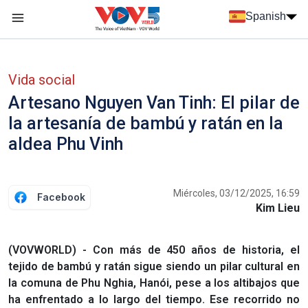
Nhảy đến nội dung
Spanish
Menu trang chủ tiếng Tây Ban Nha
Menu phụ tiếng Tây ban nha
Vida social
Artesano Nguyen Van Tinh: El pilar de
la artesanía de bambú y ratán en la
aldea Phu Vinh
Miércoles, 03/12/2025, 16:59
Facebook
Kim Lieu
(VOVWORLD) - Con más de 450 años de historia, el
tejido de bambú y ratán sigue siendo un pilar cultural en
la comuna de Phu Nghia, Hanói, pese a los altibajos que
ha enfrentado a lo largo del tiempo. Ese recorrido no