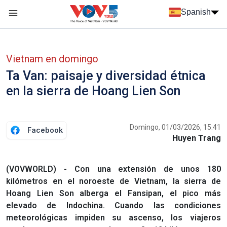
Nhảy đến nội dung
Spanish
Menu trang chủ tiếng Tây Ban Nha
Menu phụ tiếng Tây ban nha
Vietnam en domingo
Ta Van: paisaje y diversidad étnica
en la sierra de Hoang Lien Son
Domingo, 01/03/2026, 15:41
Facebook
Huyen Trang
(VOVWORLD) - Con una extensión de unos 180
kilómetros en el noroeste de Vietnam, la sierra de
Hoang Lien Son alberga el Fansipan, el pico más
elevado de Indochina. Cuando las condiciones
meteorológicas impiden su ascenso, los viajeros