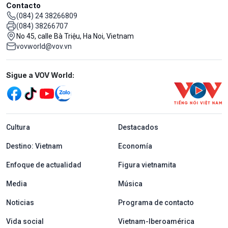
Contacto
(084) 24 38266809
(084) 38266707
No 45, calle Bà Triệu, Ha Noi, Vietnam
vovworld@vov.vn
Mạng xã hội
Sigue a VOV World:
menu footer tiếng Tây ban nha
Cultura
Destacados
Destino: Vietnam
Economía
Enfoque de actualidad
Figura vietnamita
Media
Música
Noticias
Programa de contacto
Vida social
Vietnam-Iberoamérica