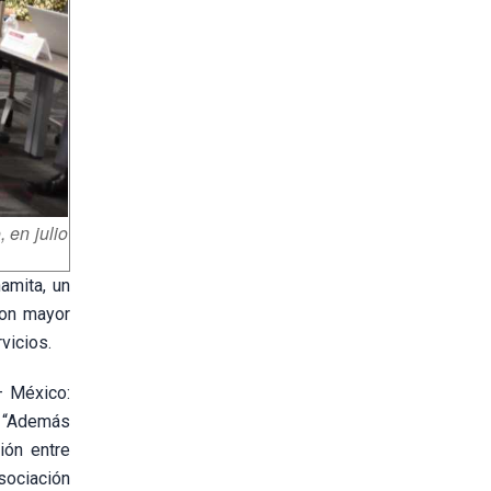
 en julio
amita, un
con mayor
vicios.
– México:
: “Además
ión entre
Asociación