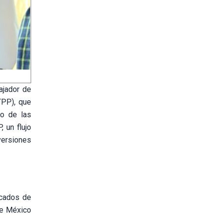
ajador de
TPP), que
to de las
 un flujo
nversiones
rcados de
ue México