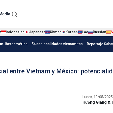
iện tiếng Tây ban nha
Media
n
Indonesian
Japanese
Khmer
Korean
Lao
Russian
S
Nha
am-Iberoamérica
54 nacionalidades vietnamitas
Reportaje Saba
al entre Vietnam y México: potenciali
Lunes, 19/05/2025,
Hương Giang & 