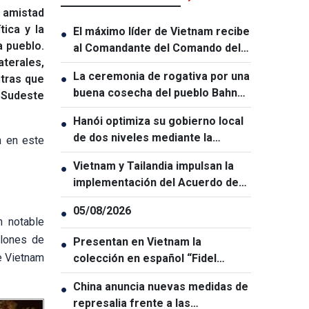
e amistad
ica y la
El máximo líder de Vietnam recibe
●
a pueblo.
al Comandante del Comando del
aterales,
Pacífico de Estados Unidos
La ceremonia de rogativa por una
tras que
●
buena cosecha del pueblo Bahnar
l Sudeste
expresa el anhelo de prosperidad
Hanói optimiza su gobierno local
●
y paz
de dos niveles mediante la
n en este
transformación digital
Vietnam y Tailandia impulsan la
●
implementación del Acuerdo de
Cooperación Parlamentaria
05/08/2026
●
n notable
llones de
Presentan en Vietnam la
●
e Vietnam
colección en español “Fidel
Castro Ruz – Obras Escogidas”
China anuncia nuevas medidas de
●
represalia frente a las