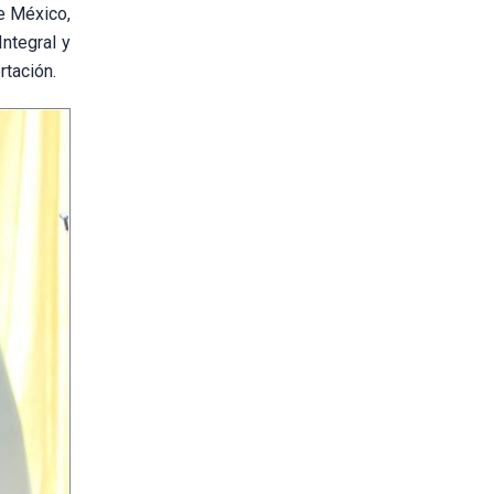
e México,
ntegral y
rtación.