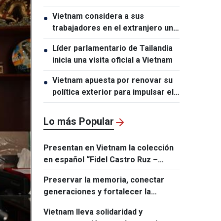
restricciones de Estados Unidos
Vietnam considera a sus
●
trabajadores en el extranjero un
motor clave para el desarrollo del
Líder parlamentario de Tailandia
●
capital humano
inicia una visita oficial a Vietnam
Vietnam apuesta por renovar su
●
política exterior para impulsar el
desarrollo
Lo más Popular
Presentan en Vietnam la colección
en español “Fidel Castro Ruz –
Obras Escogidas”
Preservar la memoria, conectar
generaciones y fortalecer la
amistad Vietnam - Cuba
Vietnam lleva solidaridad y