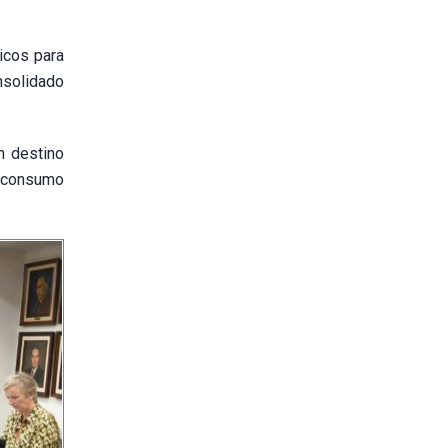
icos para
nsolidado
n destino
e consumo