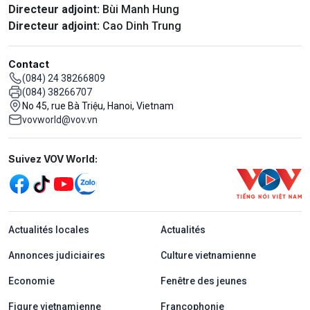
Directeur adjoint:
Bùi Manh Hung
Directeur adjoint:
Cao Dinh Trung
Contact
(084) 24 38266809
(084) 38266707
No 45, rue Bà Triệu, Hanoi, Vietnam
vovworld@vov.vn
Mạng xã hội
Suivez VOV World:
menu footer tiếng Pháp
Actualités locales
Actualités
Annonces judiciaires
Culture vietnamienne
Economie
Fenêtre des jeunes
Figure vietnamienne
Francophonie