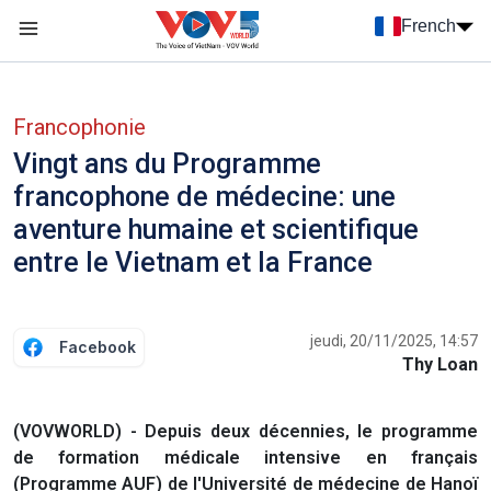
Nhảy đến nội dung
French
Menu trang chủ tiếng Pháp
menu phụ tiếng Pháp
Francophonie
Vingt ans du Programme
francophone de médecine: une
aventure humaine et scientifique
entre le Vietnam et la France
jeudi, 20/11/2025, 14:57
Facebook
Thy Loan
(VOVWORLD) - Depuis deux décennies, le programme
de formation médicale intensive en français
(Programme AUF) de l'Université de médecine de Hanoï