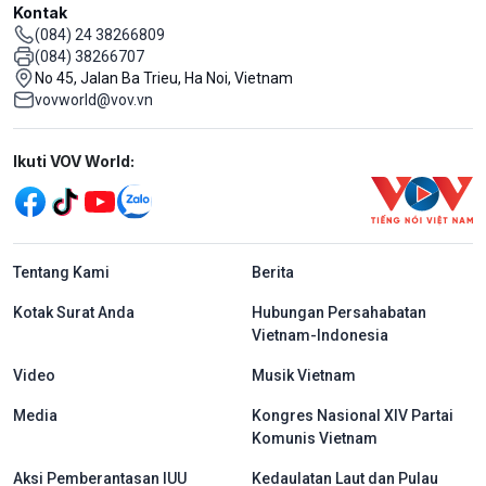
Kontak
(084) 24 38266809
(084) 38266707
No 45, Jalan Ba Trieu, Ha Noi, Vietnam
vovworld@vov.vn
Mạng xã hội
Ikuti VOV World:
menu footer tiếng Indo
Tentang Kami
Berita
Kotak Surat Anda
Hubungan Persahabatan
Vietnam-Indonesia
Video
Musik Vietnam
Media
Kongres Nasional XIV Partai
Komunis Vietnam
Aksi Pemberantasan IUU
Kedaulatan Laut dan Pulau