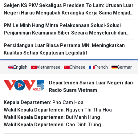
Sekjen KS PKV Sekaligus Presiden To Lam: Urusan Luar
Negeri Harus Mengubah Kerangka Kerja Sama Menjadi
Proyek-Proyek Konkret dan Menganggap Efektivitas
PM Le Minh Hung Minta Pelaksanaan Solusi-Solusi
yang Substansial sebagai Tolok Ukur
Penjaminan Keamanan Siber Secara Menyeluruh dan
Sinkron
Persidangan Luar Biasa Pertama MN: Meningkatkan
Kualitas Setiap Keputusan Legislatif
English
Vietnamese
Chinese
French
German
Departemen Siaran Luar Negeri dari
Radio Suara Vietnam
Kepala Departemen
: Pho Cam Hoa
Wakil Kepala Departemen:
Nguyen Thi Thu Hoa
Wakil Kepala Departemen:
Bui Manh Hung
Wakil Kepala Departemen:
Cao Dinh Trung