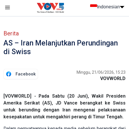
Nhảy đến nội dung
Indonesian
menu trang chủ tiếng Indo
menu phụ tiếng Indo
Berita
AS – Iran Melanjutkan Perundingan
di Swiss
Minggu, 21/06/2026, 15:23
Facebook
VOVWORLD
[VOVWORLD] - Pada Sabtu (20 Juni), Wakil Presiden
Amerika Serikat (AS), JD Vance berangkat ke Swiss
untuk berunding dengan Iran mengenai pelaksanaan
kesepakatan untuk mengakhiri perang di Timur Tengah.
Dalam pernyataannya kepada media sebelum berangkat dari