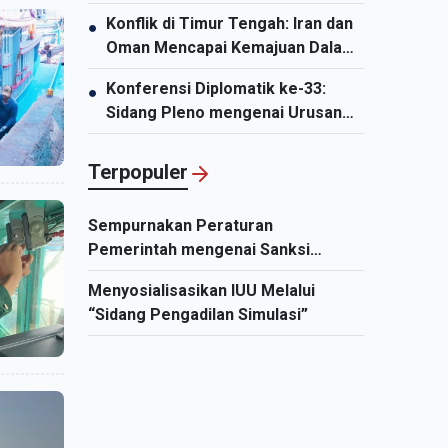
Rieng
Konflik di Timur Tengah: Iran dan
●
Oman Mencapai Kemajuan Dalam
Negosiasi untuk Pembukaan
Konferensi Diplomatik ke-33:
●
Kembali Selat Hormuz
Sidang Pleno mengenai Urusan
Luar Negeri Partai dan Diplomasi
Rakyat
Terpopuler
Sempurnakan Peraturan
Pemerintah mengenai Sanksi
Administratif di Sektor Perikanan
Menyosialisasikan IUU Melalui
guna Cabut "Kartu Kuning" IUU
“Sidang Pengadilan Simulasi”