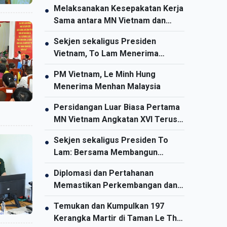
Melaksanakan Kesepakatan Kerja
●
Sama antara MN Vietnam dan
Parlemen Thailand Secara Efektif
Sekjen sekaligus Presiden
●
Vietnam, To Lam Menerima
Dubes Malaysia untuk Vietnam
PM Vietnam, Le Minh Hung
●
yang Berpamitan
Menerima Menhan Malaysia
Persidangan Luar Biasa Pertama
●
MN Vietnam Angkatan XVI Terus
Berlangsung
Sekjen sekaligus Presiden To
●
Lam: Bersama Membangun
Komunitas ASEAN yang Bersatu
Diplomasi dan Pertahanan
●
dan Tangguh
Memastikan Perkembangan dan
Integrasi Vietnam
Temukan dan Kumpulkan 197
●
Kerangka Martir di Taman Le Thi