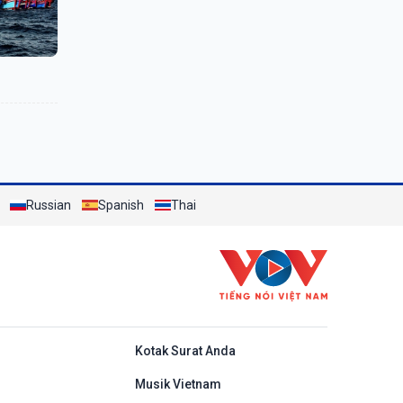
Russian
Spanish
Thai
do
Kotak Surat Anda
Musik Vietnam