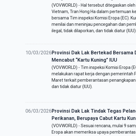
(VOVWORLD) - Hal tersebut ditegaskan oleh
Vietnam, Tran Hong Ha dalam pertemuan ker
bersama Tim inspeksi Komisi Eropa (EC). Ku
menilai dan meninjau pencegahan dan pem
ilegal, tidak dilaporkan, dan tidak diatur (IUU
10/03/2026
Provinsi Dak Lak Bertekad Bersama 
Mencabut “Kartu Kuning” IUU
(VOVWORLD) - Tim inspeksi Komisi Eropa (E
melakukan rapat kerja dengan pemerintah Pr
Maret terkait pemberantasan penangkapan ik
dan tidak diatur (IUU).
06/03/2026
Provinsi Dak Lak Tindak Tegas Pelan
Perikanan, Berupaya Cabut Kartu Kun
(VOVWORLD) - Sesuai rencana, mulai 9 sampa
Eropa akan memeriksa upaya pemberantasan