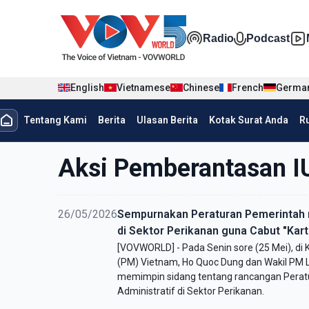
Nhảy đến nội dung
Đa phương t
Radio
Podcast
English
Vietnamese
Chinese
French
Germa
menu trang chủ tiếng Indo
Tentang Kami
Berita
Ulasan Berita
Kotak Surat Anda
R
menu phụ tiếng Indo
Aksi Pemberantasan I
26/05/2026
Sempurnakan Peraturan Pemerintah m
di Sektor Perikanan guna Cabut "Kart
[VOVWORLD] - Pada Senin sore (25 Mei), di 
(PM) Vietnam, Ho Quoc Dung dan Wakil PM
memimpin sidang tentang rancangan Perat
Administratif di Sektor Perikanan.