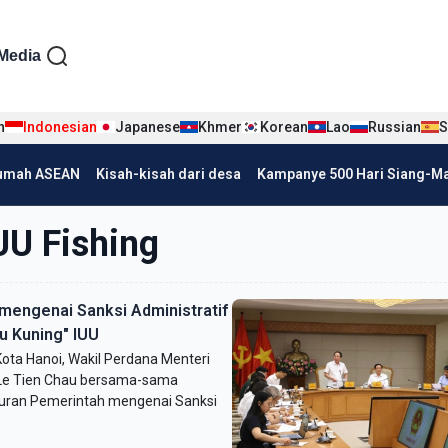
iện tiếng Indo
Media
n
Indonesian
Japanese
Khmer
Korean
Lao
Russian
S
umah ASEAN
Kisah-kisah dari desa
Kampanye 500 Hari Siang-Mal
UU Fishing
engenai Sanksi Administratif
u Kuning" IUU
Kota Hanoi, Wakil Perdana Menteri
 Le Tien Chau bersama-sama
uran Pemerintah mengenai Sanksi