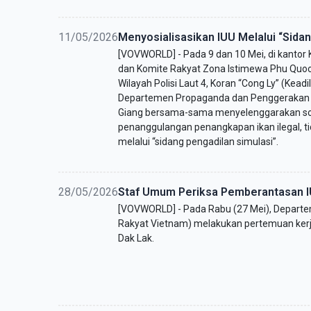
11/05/2026
Menyosialisasikan IUU Melalui “Sida
[VOVWORLD] - Pada 9 dan 10 Mei, di kanto
dan Komite Rakyat Zona Istimewa Phu Quoc
Wilayah Polisi Laut 4, Koran “Cong Ly” (Kead
Departemen Propaganda dan Penggerakan M
Giang bersama-sama menyelenggarakan so
penanggulangan penangkapan ikan ilegal, tid
melalui “sidang pengadilan simulasi”.
28/05/2026
Staf Umum Periksa Pemberantasan IU
[VOVWORLD] - Pada Rabu (27 Mei), Depart
Rakyat Vietnam) melakukan pertemuan kerj
Dak Lak.