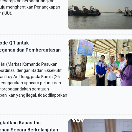
menerapkan berbagai langkah
uju menghentikan Penangkapan
 (IUU).
ode QR untuk
egahan dan Pemberantasan
 Hai (Markas Komando Pasukan
oordinasi dengan Badan Eksekutif
an Tuy An Dong, pada Kamis (26
elenggarakan upacara peluncuran
mpropagandakan peratuan
ikan yang ilegal, tidak dilaporkan
gkatkan Kapasitas
anan Secara Berkelanjutan