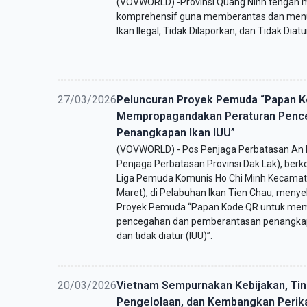
(VOVWORLD) -Provinsi Quang Ninh tengah 
komprehensif guna memberantas dan men
Ikan Ilegal, Tidak Dilaporkan, dan Tidak Diatur
27/03/2026
Peluncuran Proyek Pemuda “Papan K
Mempropagandakan Peraturan Penc
Penangkapan Ikan IUU”
(VOVWORLD) - Pos Penjaga Perbatasan An
Penjaga Perbatasan Provinsi Dak Lak), berk
Liga Pemuda Komunis Ho Chi Minh Kecamat
Maret), di Pelabuhan Ikan Tien Chau, meny
Proyek Pemuda “Papan Kode QR untuk me
pencegahan dan pemberantasan penangkapan 
dan tidak diatur (IUU)”.
20/03/2026
Vietnam Sempurnakan Kebijakan, Tin
Pengelolaan, dan Kembangkan Perik