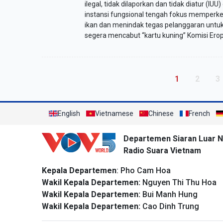
ilegal, tidak dilaporkan dan tidak diatur (IUU)
instansi fungsional tengah fokus memperk
ikan dan menindak tegas pelanggaran untu
segera mencabut “kartu kuning” Komisi Erop
Pagination
Trang hiện th
Trang
T
1
2
3
English
Vietnamese
Chinese
French
Departemen Siaran Luar N
Radio Suara Vietnam
Kepala Departemen
: Pho Cam Hoa
Wakil Kepala Departemen:
Nguyen Thi Thu Hoa
Wakil Kepala Departemen:
Bui Manh Hung
Wakil Kepala Departemen:
Cao Dinh Trung