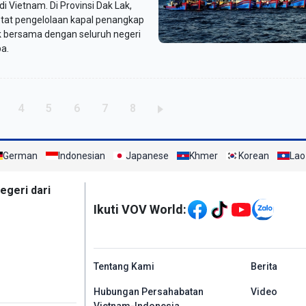
 di Vietnam. Di Provinsi Dak Lak,
etat pengelolaan kapal penangkap
k bersama dengan seluruh negeri
a.
ời
rang
Trang
Trang
Trang
Trang
Trang
4
5
6
7
8
German
Indonesian
Japanese
Khmer
Korean
Lao
Mạng xã hội
egeri dari
Ikuti VOV World:
menu footer tiếng In
Tentang Kami
Berita
Hubungan Persahabatan
Video
Vietnam-Indonesia