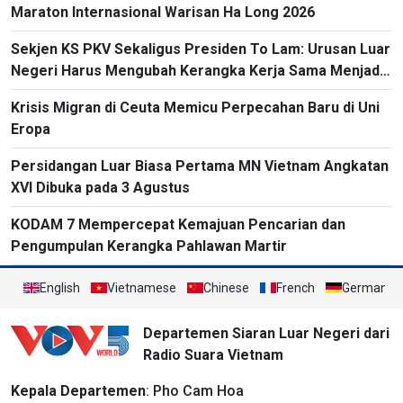
Maraton Internasional Warisan Ha Long 2026
Sekjen KS PKV Sekaligus Presiden To Lam: Urusan Luar
Negeri Harus Mengubah Kerangka Kerja Sama Menjadi
Proyek-Proyek Konkret dan Menganggap Efektivitas
Krisis Migran di Ceuta Memicu Perpecahan Baru di Uni
yang Substansial sebagai Tolok Ukur
Eropa
Persidangan Luar Biasa Pertama MN Vietnam Angkatan
XVI Dibuka pada 3 Agustus
KODAM 7 Mempercepat Kemajuan Pencarian dan
Pengumpulan Kerangka Pahlawan Martir
English
Vietnamese
Chinese
French
German
Departemen Siaran Luar Negeri dari
Radio Suara Vietnam
Kepala Departemen
: Pho Cam Hoa