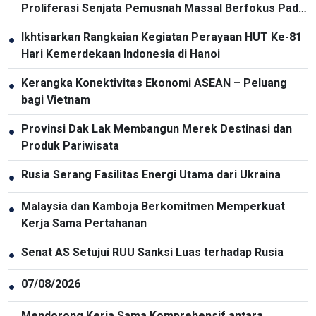
Proliferasi Senjata Pemusnah Massal Berfokus Pada
Pencegahan dan Pelaksanaan Komitmen
Ikhtisarkan Rangkaian Kegiatan Perayaan HUT Ke-81
●
Internasional oleh Vietnam
Hari Kemerdekaan Indonesia di Hanoi
Kerangka Konektivitas Ekonomi ASEAN – Peluang
●
bagi Vietnam
Provinsi Dak Lak Membangun Merek Destinasi dan
●
Produk Pariwisata
Rusia Serang Fasilitas Energi Utama dari Ukraina
●
Malaysia dan Kamboja Berkomitmen Memperkuat
●
Kerja Sama Pertahanan
Senat AS Setujui RUU Sanksi Luas terhadap Rusia
●
07/08/2026
●
Mendorong Kerja Sama Komprehensif antara