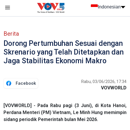
Nhảy đến nội dung
Indonesian
menu trang chủ tiếng Indo
menu phụ tiếng Indo
Berita
Dorong Pertumbuhan Sesuai dengan
Skrenario yang Telah Ditetapkan dan
Jaga Stabilitas Ekonomi Makro
Rabu, 03/06/2026, 17:34
Facebook
VOVWORLD
[VOVWORLD] - Pada Rabu pagi (3 Juni), di Kota Hanoi,
Perdana Menteri (PM) Vietnam, Le Minh Hung memimpin
sidang periodik Pemerintah bulan Mei 2026.