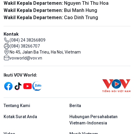
Wakil Kepala Departemen:
Nguyen Thi Thu Hoa
Wakil Kepala Departemen:
Bui Manh Hung
Wakil Kepala Departemen:
Cao Dinh Trung
Kontak
(084) 24 38266809
(084) 38266707
No 45, Jalan Ba Trieu, Ha Noi, Vietnam
vovworld@vov.vn
Mạng xã hội
Ikuti VOV World:
menu footer tiếng Indo
Tentang Kami
Berita
Kotak Surat Anda
Hubungan Persahabatan
Vietnam-Indonesia