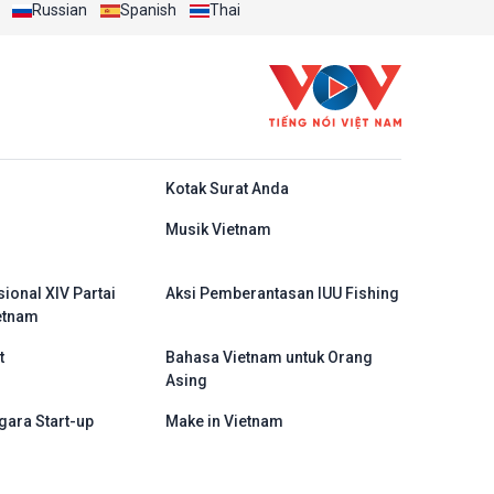
Russian
Menjadi Proyek-Proyek Konkret dan
Spanish
Thai
Menganggap Efektivitas yang
Substansial sebagai Tolok Ukur
do
Kotak Surat Anda
Musik Vietnam
ional XIV Partai
Aksi Pemberantasan IUU Fishing
etnam
t
Bahasa Vietnam untuk Orang
Asing
gara Start-up
Make in Vietnam