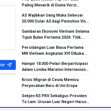
Paling Menarik di Dunia Versi
Expedia1
AS Wajibkan Uang Muka Sebesar
20.000 Dolar AS bagi Pemohon Visa
dari 50 Negara
Gambaran Ekonomi Vietnam Selama
Tujuh Bulan Pertama 2026: Titik
Cerah dari kegiatan Ekspor dan
Persidangan Luar Biasa Pertama
Impor
MN Vietnam Angkatan XVI Dibuka
pada 3 Agustus
Hampir 18.000 Pelari Berpartisipasi
tar
dalam Lomba Maraton Internasional
Warisan Ha Long 2026
Krisis Migran di Ceuta Memicu
Perpecahan Baru di Uni Eropa
Sekjen KS PKV Sekaligus Presiden
To Lam: Urusan Luar Negeri Harus
Mengubah Kerangka Kerja Sama