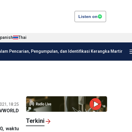
Listen on
panish
Thai
am Pencarian, Pengumpulan, dan Identifikasi Kerangka Martir
021, 18:25
VWORLD
Terkini
00, waktu