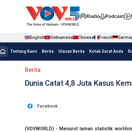
Nhảy đến nội dung
Đa phương t
Radio
Podcast
English
Vietnamese
Chinese
French
Germa
menu trang chủ tiếng Indo
Tentang Kami
Berita
Ulasan Berita
Kotak Surat Anda
R
menu phụ tiếng Indo
Berita
Dunia Catat 4,8 Juta Kasus Kem
Facebook
(VOVWORLD) - Menurut laman statistik worldomet