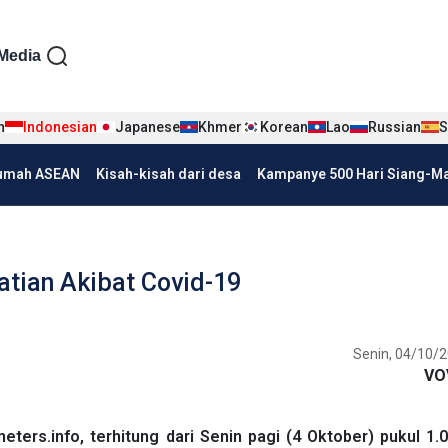
iện tiếng Indo
Media
n
Indonesian
Japanese
Khmer
Korean
Lao
Russian
S
umah ASEAN
Kisah-kisah dari desa
Kampanye 500 Hari Siang-Mal
atian Akibat Covid-19
Senin, 04/10/2
VO
ers.info, terhitung dari Senin pagi (4 Oktober) pukul 1.