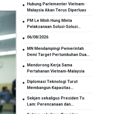
Hubung Parlementer Vietnam-
●
Malaysia Akan Terus Diperluas
PM Le Minh Hung Minta
●
Pelaksanaan Solusi-Solusi
Penjaminan Keamanan Siber
06/08/2026
●
Secara Menyeluruh dan Sinkron
MN Mendampingi Pemerintah
●
Demi Target Pertumbuhan Dua
Digit
Mendorong Kerja Sama
●
Pertahanan Vietnam-Malaysia
Diplomasi Teknologi Turut
●
Membangun Kapasitas
Pembangunan Nasional
Sekjen sekaligus Presiden To
●
Lam: Perencanaan dan
Penyelenggaraan Pengembangan