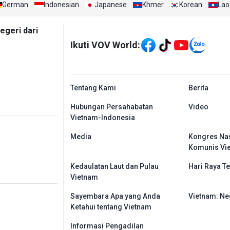
German
Indonesian
Japanese
Khmer
Korean
Lao
Mạng xã hội
egeri dari
Ikuti VOV World:
menu footer tiếng In
Tentang Kami
Berita
Hubungan Persahabatan
Video
Vietnam-Indonesia
Media
Kongres Nas
Komunis Vi
Kedaulatan Laut dan Pulau
Hari Raya Te
Vietnam
Sayembara Apa yang Anda
Vietnam: Ne
Ketahui tentang Vietnam
Informasi Pengadilan