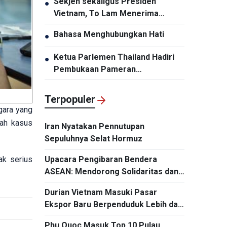
Sekjen sekaligus Presiden
●
Infrastruktur Harus Diperbarui
Vietnam, To Lam Menerima
Panglima Komando Pasifik AS,
Bahasa Menghubungkan Hati
●
Samuel Paparo
Ketua Parlemen Thailand Hadiri
●
Pembukaan Pameran
“Memperingati HUT ke-50
Hubungan Diplomatik Vietnam-
Terpopuler
Thailand”
gara yang
lah kasus
Iran Nyatakan Pennutupan
Sepuluhnya Selat Hormuz
ak serius
Upacara Pengibaran Bendera
ASEAN: Mendorong Solidaritas dan
Kerja Sama demi Masa Depan
Durian Vietnam Masuki Pasar
Kawasan
Ekspor Baru Berpenduduk Lebih dari
Satu Miliar Jiwa
Phu Quoc Masuk Top 10 Pulau