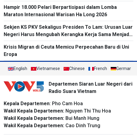
Hampir 18.000 Pelari Berpartisipasi dalam Lomba
Maraton Internasional Warisan Ha Long 2026
Sekjen KS PKV Sekaligus Presiden To Lam: Urusan Luar
Negeri Harus Mengubah Kerangka Kerja Sama Menjadi
Proyek-Proyek Konkret dan Menganggap Efektivitas
Krisis Migran di Ceuta Memicu Perpecahan Baru di Uni
yang Substansial sebagai Tolok Ukur
Eropa
English
Vietnamese
Chinese
French
German
Departemen Siaran Luar Negeri dari
Radio Suara Vietnam
Kepala Departemen
: Pho Cam Hoa
Wakil Kepala Departemen:
Nguyen Thi Thu Hoa
Wakil Kepala Departemen:
Bui Manh Hung
Wakil Kepala Departemen:
Cao Dinh Trung