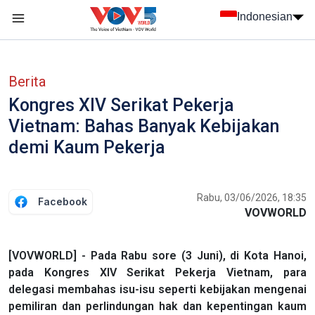
Nhảy đến nội dung
Indonesian
menu trang chủ tiếng Indo
menu phụ tiếng Indo
Berita
Kongres XIV Serikat Pekerja
Vietnam: Bahas Banyak Kebijakan
demi Kaum Pekerja
Rabu, 03/06/2026, 18:35
Facebook
VOVWORLD
[VOVWORLD] - Pada Rabu sore (3 Juni), di Kota Hanoi,
pada Kongres XIV Serikat Pekerja Vietnam, para
delegasi membahas isu-isu seperti kebijakan mengenai
pemiliran dan perlindungan hak dan kepentingan kaum