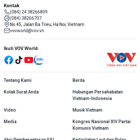
Kontak
(084) 24 38266809
(084) 38266707
No 45, Jalan Ba Trieu, Ha Noi, Vietnam
vovworld@vov.vn
Mạng xã hội
Ikuti VOV World:
menu footer tiếng Indo
Tentang Kami
Berita
Kotak Surat Anda
Hubungan Persahabatan
Vietnam-Indonesia
Video
Musik Vietnam
Media
Kongres Nasional XIV Partai
Komunis Vietnam
Aksi Pemberantasan IUU
Kedaulatan Laut dan Pulau