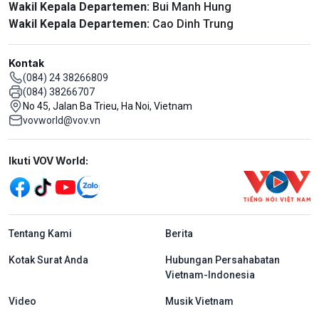
Wakil Kepala Departemen:
Bui Manh Hung
Wakil Kepala Departemen:
Cao Dinh Trung
Kontak
(084) 24 38266809
(084) 38266707
No 45, Jalan Ba Trieu, Ha Noi, Vietnam
vovworld@vov.vn
Mạng xã hội
Ikuti VOV World:
menu footer tiếng Indo
Tentang Kami
Berita
Kotak Surat Anda
Hubungan Persahabatan
Vietnam-Indonesia
Video
Musik Vietnam