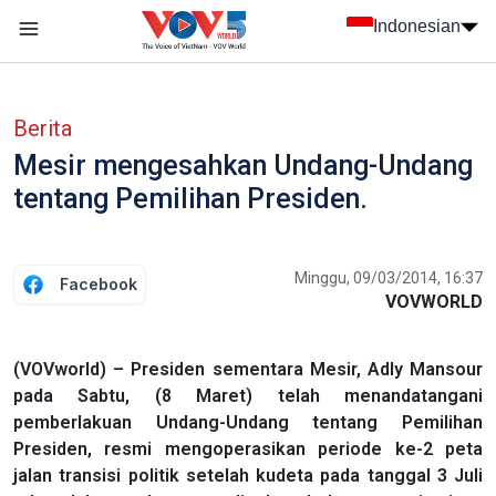
Nhảy đến nội dung
Indonesian
menu trang chủ tiếng Indo
menu phụ tiếng Indo
Berita
Mesir mengesahkan Undang-Undang
tentang Pemilihan Presiden.
Minggu, 09/03/2014, 16:37
Facebook
VOVWORLD
(VOVworld) – Presiden sementara Mesir, Adly Mansour
pada Sabtu, (8 Maret) telah menandatangani
pemberlakuan Undang-Undang tentang Pemilihan
Presiden, resmi mengoperasikan periode ke-2 peta
jalan transisi politik setelah kudeta pada tanggal 3 Juli