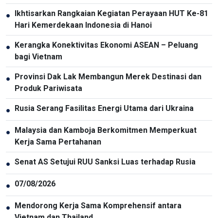
Pencegahan dan Pelaksanaan Komitmen
Ikhtisarkan Rangkaian Kegiatan Perayaan HUT Ke-81
●
Internasional oleh Vietnam
Hari Kemerdekaan Indonesia di Hanoi
Kerangka Konektivitas Ekonomi ASEAN – Peluang
●
bagi Vietnam
Provinsi Dak Lak Membangun Merek Destinasi dan
●
Produk Pariwisata
Rusia Serang Fasilitas Energi Utama dari Ukraina
●
Malaysia dan Kamboja Berkomitmen Memperkuat
●
Kerja Sama Pertahanan
Senat AS Setujui RUU Sanksi Luas terhadap Rusia
●
07/08/2026
●
Mendorong Kerja Sama Komprehensif antara
●
Vietnam dan Thailand