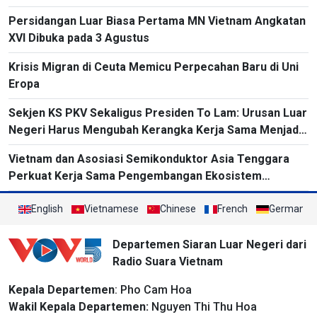
Persidangan Luar Biasa Pertama MN Vietnam Angkatan
XVI Dibuka pada 3 Agustus
Krisis Migran di Ceuta Memicu Perpecahan Baru di Uni
Eropa
Sekjen KS PKV Sekaligus Presiden To Lam: Urusan Luar
Negeri Harus Mengubah Kerangka Kerja Sama Menjadi
Proyek-Proyek Konkret dan Menganggap Efektivitas
Vietnam dan Asosiasi Semikonduktor Asia Tenggara
yang Substansial sebagai Tolok Ukur
Perkuat Kerja Sama Pengembangan Ekosistem
Semikonduktor
English
Vietnamese
Chinese
French
German
Departemen Siaran Luar Negeri dari
Radio Suara Vietnam
Kepala Departemen
: Pho Cam Hoa
Wakil Kepala Departemen:
Nguyen Thi Thu Hoa