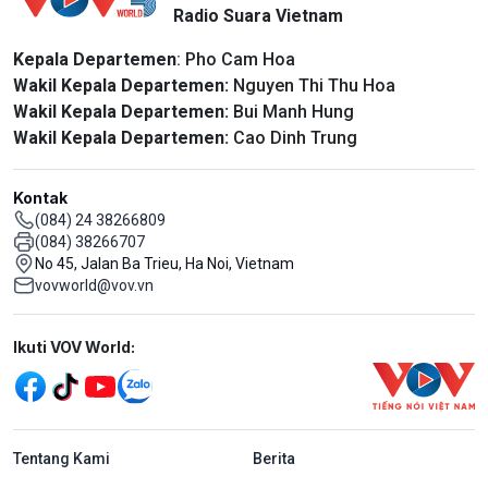
Radio Suara Vietnam
Kepala Departemen
: Pho Cam Hoa
Wakil Kepala Departemen:
Nguyen Thi Thu Hoa
Wakil Kepala Departemen:
Bui Manh Hung
Wakil Kepala Departemen:
Cao Dinh Trung
Kontak
(084) 24 38266809
(084) 38266707
No 45, Jalan Ba Trieu, Ha Noi, Vietnam
vovworld@vov.vn
Mạng xã hội
Ikuti VOV World:
menu footer tiếng Indo
Tentang Kami
Berita