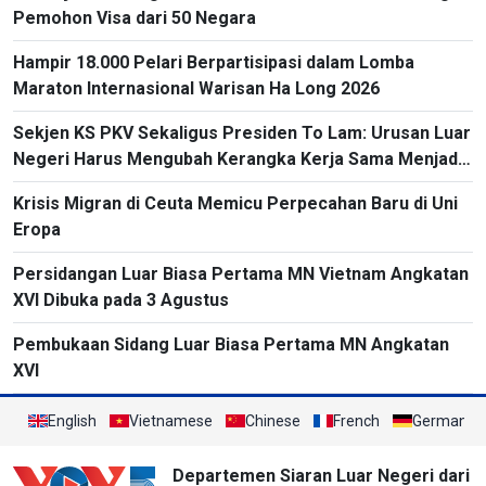
Pemohon Visa dari 50 Negara
Hampir 18.000 Pelari Berpartisipasi dalam Lomba
Maraton Internasional Warisan Ha Long 2026
Sekjen KS PKV Sekaligus Presiden To Lam: Urusan Luar
Negeri Harus Mengubah Kerangka Kerja Sama Menjadi
Proyek-Proyek Konkret dan Menganggap Efektivitas
Krisis Migran di Ceuta Memicu Perpecahan Baru di Uni
yang Substansial sebagai Tolok Ukur
Eropa
Persidangan Luar Biasa Pertama MN Vietnam Angkatan
XVI Dibuka pada 3 Agustus
Pembukaan Sidang Luar Biasa Pertama MN Angkatan
XVI
English
Vietnamese
Chinese
French
German
Departemen Siaran Luar Negeri dari