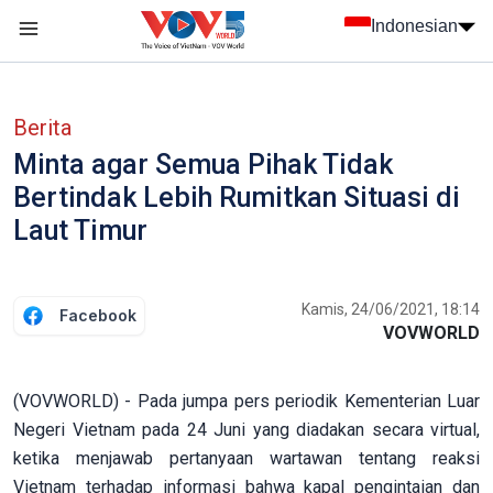
Nhảy đến nội dung
Indonesian
menu trang chủ tiếng Indo
menu phụ tiếng Indo
Berita
Minta agar Semua Pihak Tidak
Bertindak Lebih Rumitkan Situasi di
Laut Timur
Kamis, 24/06/2021, 18:14
Facebook
VOVWORLD
(VOVWORLD) - Pada jumpa pers periodik Kementerian Luar
Negeri Vietnam pada 24 Juni yang diadakan secara virtual,
ketika menjawab pertanyaan wartawan tentang reaksi
Vietnam terhadap informasi bahwa kapal pengintaian dan