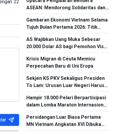
Upacara Pengibaran Bendera
dengan 22
ASEAN: Mendorong Solidaritas dan
Kerja Sama demi Masa Depan
Gambaran Ekonomi Vietnam Selama
Kawasan
Tujuh Bulan Pertama 2026: Titik
Cerah dari kegiatan Ekspor dan
AS Wajibkan Uang Muka Sebesar
Impor
20.000 Dolar AS bagi Pemohon Visa
dari 50 Negara
Krisis Migran di Ceuta Memicu
Perpecahan Baru di Uni Eropa
Sekjen KS PKV Sekaligus Presiden
To Lam: Urusan Luar Negeri Harus
Mengubah Kerangka Kerja Sama
Hampir 18.000 Pelari Berpartisipasi
Menjadi Proyek-Proyek Konkret dan
dalam Lomba Maraton Internasional
Menganggap Efektivitas yang
Warisan Ha Long 2026
Substansial sebagai Tolok Ukur
Persidangan Luar Biasa Pertama
tar
MN Vietnam Angkatan XVI Dibuka
pada 3 Agustus