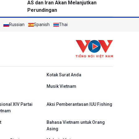
AS dan Iran Akan Melanjutkan
Perundingan
Russian
Spanish
Thai
do
Kotak Surat Anda
Musik Vietnam
ional XIV Partai
Aksi Pemberantasan IUU Fishing
etnam
t
Bahasa Vietnam untuk Orang
Asing