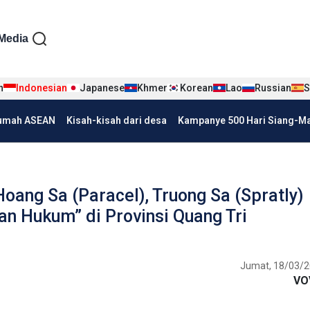
iện tiếng Indo
Media
n
Indonesian
Japanese
Khmer
Korean
Lao
Russian
S
umah ASEAN
Kisah-kisah dari desa
Kampanye 500 Hari Siang-Mal
oang Sa (Paracel), Truong Sa (Spratly)
an Hukum” di Provinsi Quang Tri
Jumat, 18/03/2
VO