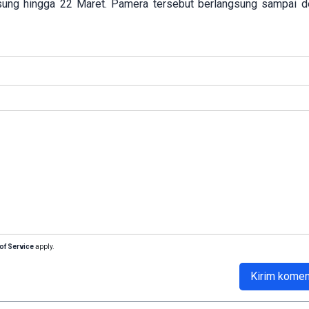
gsung hingga 22 Maret. Pamera tersebut berlangsung sampai 
of Service
apply.
Kirim komen