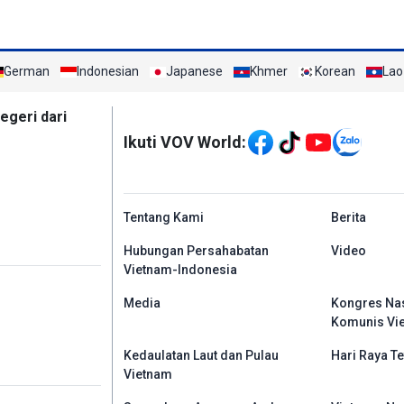
German
Indonesian
Japanese
Khmer
Korean
Lao
Mạng xã hội
egeri dari
Ikuti VOV World:
menu footer tiếng In
Tentang Kami
Berita
Hubungan Persahabatan
Video
Vietnam-Indonesia
Media
Kongres Nas
Komunis Vi
Kedaulatan Laut dan Pulau
Hari Raya Te
Vietnam