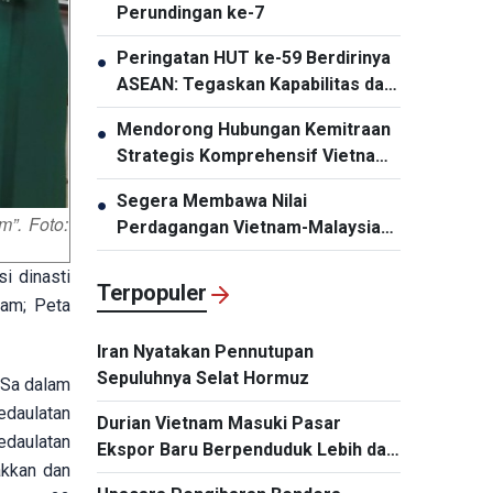
Perundingan ke-7
Peringatan HUT ke-59 Berdirinya
●
ASEAN: Tegaskan Kapabilitas dan
Daya Tariknya
Mendorong Hubungan Kemitraan
●
Strategis Komprehensif Vietnam-
Thailand Semakin Substansial dan
Segera Membawa Nilai
●
Efektif
”. Foto:
Perdagangan Vietnam-Malaysia
Mencapai 20 Miliar Dolar AS
i dinasti
Terpopuler
nam; Peta
Iran Nyatakan Pennutupan
Sepuluhnya Selat Hormuz
 Sa dalam
edaulatan
Durian Vietnam Masuki Pasar
edaulatan
Ekspor Baru Berpenduduk Lebih dari
akkan dan
Satu Miliar Jiwa