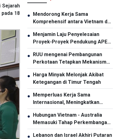
 Sejarah
 pada 18
Mendorong Kerja Sama
●
Komprehensif antara Vietnam dan
Thailand
Menjamin Laju Penyelesaian
●
Proyek-Proyek Pendukung APEC
2027
RUU mengenai Pembangunan
●
Perkotaan Tetapkan Mekanisme
Khusus dan Unggul bagi Kota Ho
Harga Minyak Melonjak Akibat
●
Chi Minh
Ketegangan di Timur Tengah
Memperluas Kerja Sama
●
Internasional, Meningkatkan
Promosi Pariwisata Vietnam
Hubungan Vietnam - Australia
●
Memasuki Tahap Perkembangan
Baru
Lebanon dan Israel Akhiri Putaran
●