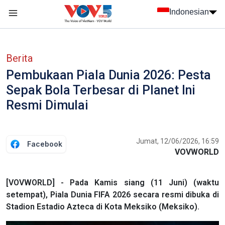
Nhảy đến nội dung
Indonesian
menu trang chủ tiếng Indo
menu phụ tiếng Indo
Berita
Pembukaan Piala Dunia 2026: Pesta
Sepak Bola Terbesar di Planet Ini
Resmi Dimulai
Jumat, 12/06/2026, 16:59
Facebook
VOVWORLD
[VOVWORLD] - Pada Kamis siang (11 Juni) (waktu
setempat), Piala Dunia FIFA 2026 secara resmi dibuka di
Stadion Estadio Azteca di Kota Meksiko (Meksiko).