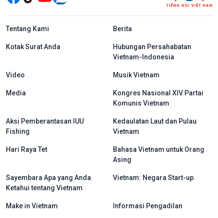
menu footer tiếng Indo
Tentang Kami
Berita
Kotak Surat Anda
Hubungan Persahabatan
Vietnam-Indonesia
Video
Musik Vietnam
Media
Kongres Nasional XIV Partai
Komunis Vietnam
Aksi Pemberantasan IUU
Kedaulatan Laut dan Pulau
Fishing
Vietnam
Hari Raya Tet
Bahasa Vietnam untuk Orang
Asing
Sayembara Apa yang Anda
Vietnam: Negara Start-up
Ketahui tentang Vietnam
Make in Vietnam
Informasi Pengadilan