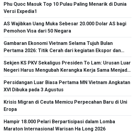
Phu Quoc Masuk Top 10 Pulau Paling Menarik di Dunia
Versi Expedia1
AS Wajibkan Uang Muka Sebesar 20.000 Dolar AS bagi
Pemohon Visa dari 50 Negara
Gambaran Ekonomi Vietnam Selama Tujuh Bulan
Pertama 2026: Titik Cerah dari kegiatan Ekspor dan
Impor
Sekjen KS PKV Sekaligus Presiden To Lam: Urusan Luar
Negeri Harus Mengubah Kerangka Kerja Sama Menjadi
Proyek-Proyek Konkret dan Menganggap Efektivitas
Persidangan Luar Biasa Pertama MN Vietnam Angkatan
yang Substansial sebagai Tolok Ukur
XVI Dibuka pada 3 Agustus
Krisis Migran di Ceuta Memicu Perpecahan Baru di Uni
Eropa
Hampir 18.000 Pelari Berpartisipasi dalam Lomba
Maraton Internasional Warisan Ha Long 2026