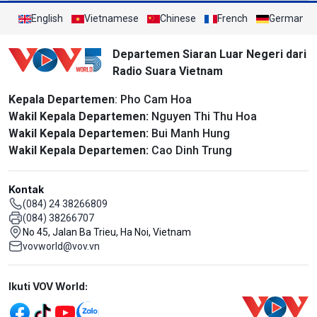
English
Vietnamese
Chinese
French
German
Departemen Siaran Luar Negeri dari
Radio Suara Vietnam
Kepala Departemen
: Pho Cam Hoa
Wakil Kepala Departemen:
Nguyen Thi Thu Hoa
Wakil Kepala Departemen:
Bui Manh Hung
Wakil Kepala Departemen:
Cao Dinh Trung
Kontak
(084) 24 38266809
(084) 38266707
No 45, Jalan Ba Trieu, Ha Noi, Vietnam
vovworld@vov.vn
Mạng xã hội
Ikuti VOV World: