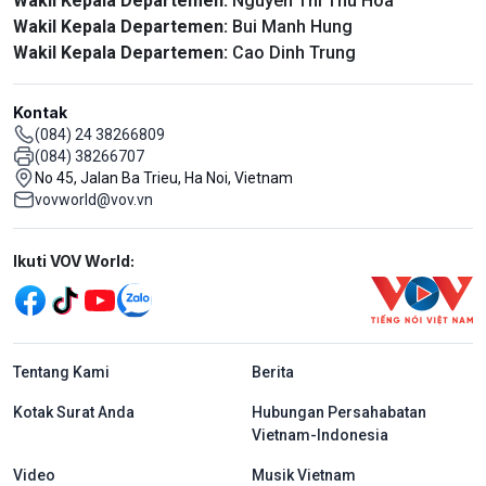
Wakil Kepala Departemen:
Nguyen Thi Thu Hoa
Wakil Kepala Departemen:
Bui Manh Hung
Wakil Kepala Departemen:
Cao Dinh Trung
Kontak
(084) 24 38266809
(084) 38266707
No 45, Jalan Ba Trieu, Ha Noi, Vietnam
vovworld@vov.vn
Mạng xã hội
Ikuti VOV World:
menu footer tiếng Indo
Tentang Kami
Berita
Kotak Surat Anda
Hubungan Persahabatan
Vietnam-Indonesia
Video
Musik Vietnam