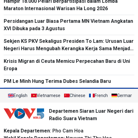
Hampir 18.000 Pelari Berpartisipasi dalam Lomba
Maraton Internasional Warisan Ha Long 2026
Persidangan Luar Biasa Pertama MN Vietnam Angkatan
XVI Dibuka pada 3 Agustus
Sekjen KS PKV Sekaligus Presiden To Lam: Urusan Luar
Negeri Harus Mengubah Kerangka Kerja Sama Menjadi
Proyek-Proyek Konkret dan Menganggap Efektivitas
Krisis Migran di Ceuta Memicu Perpecahan Baru di Uni
yang Substansial sebagai Tolok Ukur
Eropa
PM Le Minh Hung Terima Dubes Selandia Baru
English
Vietnamese
Chinese
French
German
Departemen Siaran Luar Negeri dari
Radio Suara Vietnam
Kepala Departemen
: Pho Cam Hoa