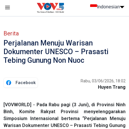
Nhảy đến nội dung
Indonesian
menu trang chủ tiếng Indo
menu phụ tiếng Indo
Berita
Perjalanan Menuju Warisan
Dokumenter UNESCO – Prasasti
Tebing Gunung Non Nuoc
Rabu, 03/06/2026, 18:02
Facebook
Huyen Trang
[VOVWORLD] - Pada Rabu pagi (3 Juni), di Provinsi Ninh
Binh, Komite Rakyat Provinsi menyelenggarakan
Simposium Internasional bertema “Perjalanan Menuju
Warisan Dokumenter UNESCO – Prasasti Tebing Gunung