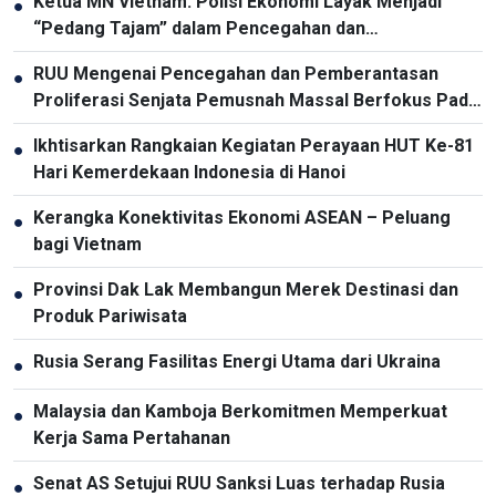
Ketua MN Vietnam: Polisi Ekonomi Layak Menjadi
●
“Pedang Tajam” dalam Pencegahan dan
Pemberantasan Kriminalitas
RUU Mengenai Pencegahan dan Pemberantasan
●
Proliferasi Senjata Pemusnah Massal Berfokus Pada
Pencegahan dan Pelaksanaan Komitmen
Ikhtisarkan Rangkaian Kegiatan Perayaan HUT Ke-81
●
Internasional oleh Vietnam
Hari Kemerdekaan Indonesia di Hanoi
Kerangka Konektivitas Ekonomi ASEAN – Peluang
●
bagi Vietnam
Provinsi Dak Lak Membangun Merek Destinasi dan
●
Produk Pariwisata
Rusia Serang Fasilitas Energi Utama dari Ukraina
●
Malaysia dan Kamboja Berkomitmen Memperkuat
●
Kerja Sama Pertahanan
Senat AS Setujui RUU Sanksi Luas terhadap Rusia
●