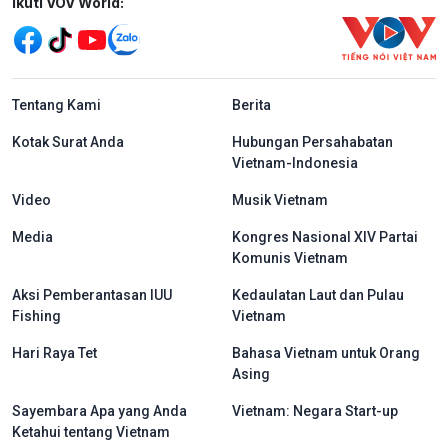
Mạng xã hội
Ikuti VOV World:
menu footer tiếng Indo
Tentang Kami
Berita
Kotak Surat Anda
Hubungan Persahabatan
Vietnam-Indonesia
Video
Musik Vietnam
Media
Kongres Nasional XIV Partai
Komunis Vietnam
Aksi Pemberantasan IUU
Kedaulatan Laut dan Pulau
Fishing
Vietnam
Hari Raya Tet
Bahasa Vietnam untuk Orang
Asing
Sayembara Apa yang Anda
Vietnam: Negara Start-up
Ketahui tentang Vietnam