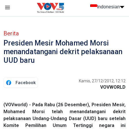
Nhảy đến nội dung
Indonesian
menu trang chủ tiếng Indo
menu phụ tiếng Indo
Berita
Presiden Mesir Mohamed Morsi
menandatangani dekrit pelaksanaan
UUD baru
Kamis, 27/12/2012, 12:12
Facebook
VOVWORLD
(VOVworld) - Pada Rabu (26 Desember), Presiden Mesir,
Mohamed Morsi telah menandatangani dekrit
pelaksanaan Undang-Undang Dasar (UUD) baru setelah
Komite Pemilihan Umum Tertinggi negara ini