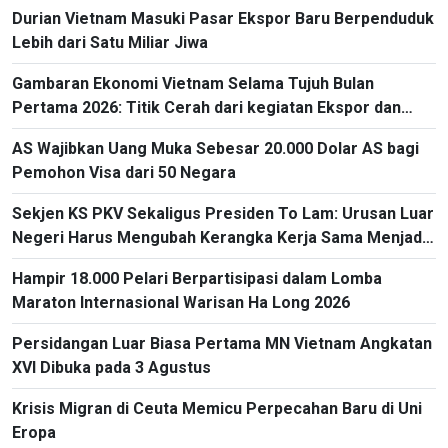
Durian Vietnam Masuki Pasar Ekspor Baru Berpenduduk
Lebih dari Satu Miliar Jiwa
Gambaran Ekonomi Vietnam Selama Tujuh Bulan
Pertama 2026: Titik Cerah dari kegiatan Ekspor dan
Impor
AS Wajibkan Uang Muka Sebesar 20.000 Dolar AS bagi
Pemohon Visa dari 50 Negara
Sekjen KS PKV Sekaligus Presiden To Lam: Urusan Luar
Negeri Harus Mengubah Kerangka Kerja Sama Menjadi
Proyek-Proyek Konkret dan Menganggap Efektivitas
Hampir 18.000 Pelari Berpartisipasi dalam Lomba
yang Substansial sebagai Tolok Ukur
Maraton Internasional Warisan Ha Long 2026
Persidangan Luar Biasa Pertama MN Vietnam Angkatan
XVI Dibuka pada 3 Agustus
Krisis Migran di Ceuta Memicu Perpecahan Baru di Uni
Eropa