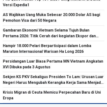
Versi Expedia1
AS Wajibkan Uang Muka Sebesar 20.000 Dolar AS bagi
Pemohon Visa dari 50 Negara
Gambaran Ekonomi Vietnam Selama Tujuh Bulan
Pertama 2026: Titik Cerah dari kegiatan Ekspor dan
Impor
Hampir 18.000 Pelari Berpartisipasi dalam Lomba
Maraton Internasional Warisan Ha Long 2026
Persidangan Luar Biasa Pertama MN Vietnam Angkatan
XVI Dibuka pada 3 Agustus
Sekjen KS PKV Sekaligus Presiden To Lam: Urusan Luar
Negeri Harus Mengubah Kerangka Kerja Sama Menjadi
Proyek-Proyek Konkret dan Menganggap Efektivitas
Krisis Migran di Ceuta Memicu Perpecahan Baru di Uni
yang Substansial sebagai Tolok Ukur
Eropa