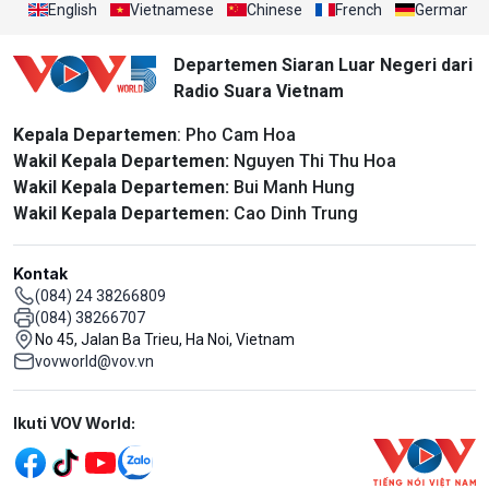
English
Vietnamese
Chinese
French
German
Departemen Siaran Luar Negeri dari
Radio Suara Vietnam
Kepala Departemen
: Pho Cam Hoa
Wakil Kepala Departemen:
Nguyen Thi Thu Hoa
Wakil Kepala Departemen:
Bui Manh Hung
Wakil Kepala Departemen:
Cao Dinh Trung
Kontak
(084) 24 38266809
(084) 38266707
No 45, Jalan Ba Trieu, Ha Noi, Vietnam
vovworld@vov.vn
Mạng xã hội
Ikuti VOV World: