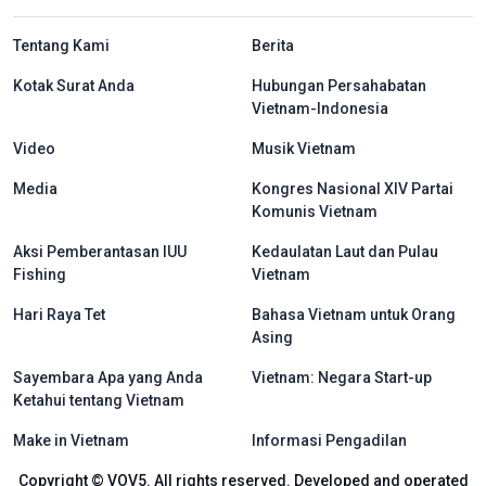
menu footer tiếng Indo
Tentang Kami
Berita
Kotak Surat Anda
Hubungan Persahabatan
Vietnam-Indonesia
Video
Musik Vietnam
Media
Kongres Nasional XIV Partai
Komunis Vietnam
Aksi Pemberantasan IUU
Kedaulatan Laut dan Pulau
Fishing
Vietnam
Hari Raya Tet
Bahasa Vietnam untuk Orang
Asing
Sayembara Apa yang Anda
Vietnam: Negara Start-up
Ketahui tentang Vietnam
Make in Vietnam
Informasi Pengadilan
Copyright © VOV5. All rights reserved. Developed and operated