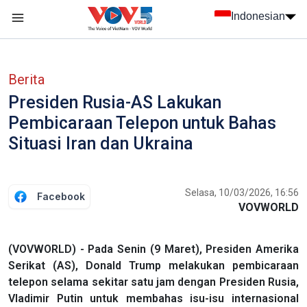
Nhảy đến nội dung
Indonesian
menu trang chủ tiếng Indo
menu phụ tiếng Indo
Berita
Presiden Rusia-AS Lakukan
Pembicaraan Telepon untuk Bahas
Situasi Iran dan Ukraina
Selasa, 10/03/2026, 16:56
Facebook
VOVWORLD
(VOVWORLD) - Pada Senin (9 Maret), Presiden Amerika
Serikat (AS), Donald Trump melakukan pembicaraan
telepon selama sekitar satu jam dengan Presiden Rusia,
Vladimir Putin untuk membahas isu-isu internasional