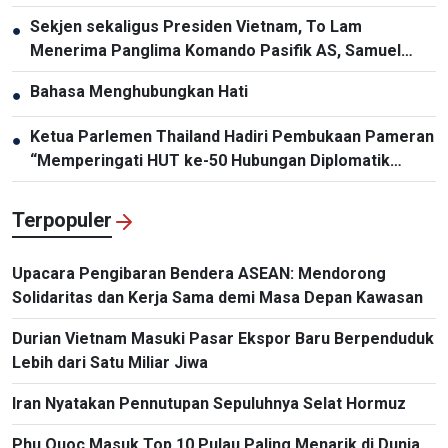
Harus Diperbarui
Sekjen sekaligus Presiden Vietnam, To Lam
●
Menerima Panglima Komando Pasifik AS, Samuel
Paparo
Bahasa Menghubungkan Hati
●
Ketua Parlemen Thailand Hadiri Pembukaan Pameran
●
“Memperingati HUT ke-50 Hubungan Diplomatik
Vietnam-Thailand”
Terpopuler
Upacara Pengibaran Bendera ASEAN: Mendorong
Solidaritas dan Kerja Sama demi Masa Depan Kawasan
Durian Vietnam Masuki Pasar Ekspor Baru Berpenduduk
Lebih dari Satu Miliar Jiwa
Iran Nyatakan Pennutupan Sepuluhnya Selat Hormuz
Phu Quoc Masuk Top 10 Pulau Paling Menarik di Dunia