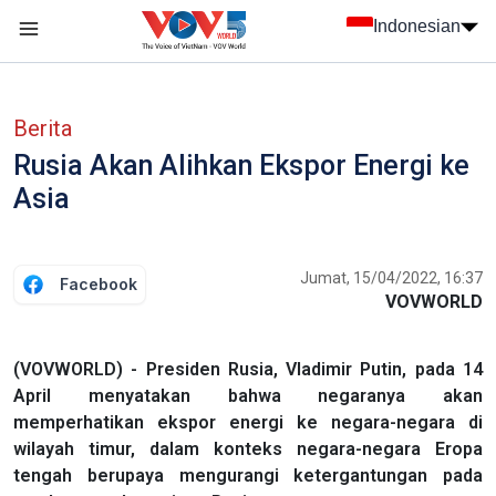
Nhảy đến nội dung
Indonesian
menu trang chủ tiếng Indo
menu phụ tiếng Indo
Berita
Rusia Akan Alihkan Ekspor Energi ke
Asia
Jumat, 15/04/2022, 16:37
Facebook
VOVWORLD
(VOVWORLD) - Presiden Rusia, Vladimir Putin, pada 14
April menyatakan bahwa negaranya akan
memperhatikan ekspor energi ke negara-negara di
wilayah timur, dalam konteks negara-negara Eropa
tengah berupaya mengurangi ketergantungan pada