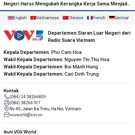
Negeri Harus Mengubah Kerangka Kerja Sama Menjadi
Proyek-Proyek Konkret dan Menganggap Efektivitas
yang Substansial sebagai Tolok Ukur
English
Vietnamese
Chinese
French
German
Departemen Siaran Luar Negeri dari
Radio Suara Vietnam
Kepala Departemen
: Pho Cam Hoa
Wakil Kepala Departemen:
Nguyen Thi Thu Hoa
Wakil Kepala Departemen:
Bui Manh Hung
Wakil Kepala Departemen:
Cao Dinh Trung
Kontak
(084) 24 38266809
(084) 38266707
No 45, Jalan Ba Trieu, Ha Noi, Vietnam
vovworld@vov.vn
Mạng xã hội
Ikuti VOV World: