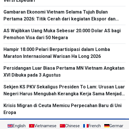
Versi Expedia1
Gambaran Ekonomi Vietnam Selama Tujuh Bulan
Pertama 2026: Titik Cerah dari kegiatan Ekspor dan
Impor
AS Wajibkan Uang Muka Sebesar 20.000 Dolar AS bagi
Pemohon Visa dari 50 Negara
Hampir 18.000 Pelari Berpartisipasi dalam Lomba
Maraton Internasional Warisan Ha Long 2026
Persidangan Luar Biasa Pertama MN Vietnam Angkatan
XVI Dibuka pada 3 Agustus
Sekjen KS PKV Sekaligus Presiden To Lam: Urusan Luar
Negeri Harus Mengubah Kerangka Kerja Sama Menjadi
Proyek-Proyek Konkret dan Menganggap Efektivitas
Krisis Migran di Ceuta Memicu Perpecahan Baru di Uni
yang Substansial sebagai Tolok Ukur
Eropa
English
Vietnamese
Chinese
French
German