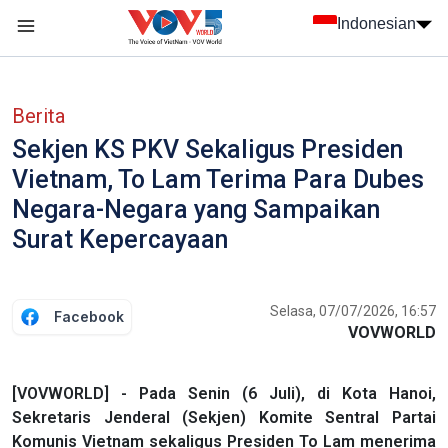
Nhảy đến nội dung
Indonesian
menu trang chủ tiếng Indo
menu phụ tiếng Indo
Berita
Sekjen KS PKV Sekaligus Presiden
Vietnam, To Lam Terima Para Dubes
Negara-Negara yang Sampaikan
Surat Kepercayaan
Selasa, 07/07/2026, 16:57
Facebook
VOVWORLD
[VOVWORLD] - Pada Senin (6 Juli), di Kota Hanoi,
Sekretaris Jenderal (Sekjen) Komite Sentral Partai
Komunis Vietnam sekaligus Presiden To Lam menerima