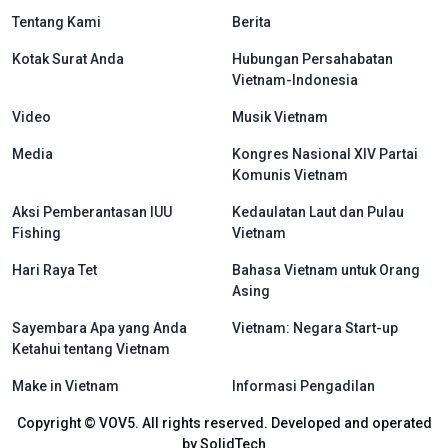
menu footer tiếng Indo
Tentang Kami
Berita
Kotak Surat Anda
Hubungan Persahabatan
Vietnam-Indonesia
Video
Musik Vietnam
Media
Kongres Nasional XIV Partai
Komunis Vietnam
Aksi Pemberantasan IUU
Kedaulatan Laut dan Pulau
Fishing
Vietnam
Hari Raya Tet
Bahasa Vietnam untuk Orang
Asing
Sayembara Apa yang Anda
Vietnam: Negara Start-up
Ketahui tentang Vietnam
Make in Vietnam
Informasi Pengadilan
Copyright © VOV5. All rights reserved. Developed and operated
by SolidTech