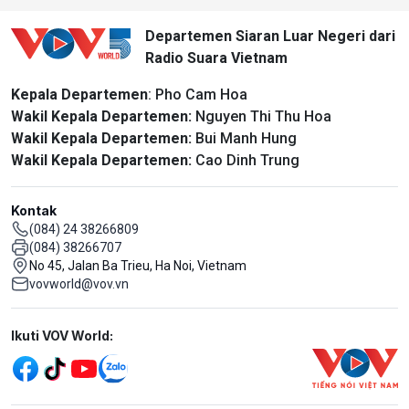
Departemen Siaran Luar Negeri dari
Radio Suara Vietnam
Kepala Departemen
: Pho Cam Hoa
Wakil Kepala Departemen:
Nguyen Thi Thu Hoa
Wakil Kepala Departemen:
Bui Manh Hung
Wakil Kepala Departemen:
Cao Dinh Trung
Kontak
(084) 24 38266809
(084) 38266707
No 45, Jalan Ba Trieu, Ha Noi, Vietnam
vovworld@vov.vn
Mạng xã hội
Ikuti VOV World: