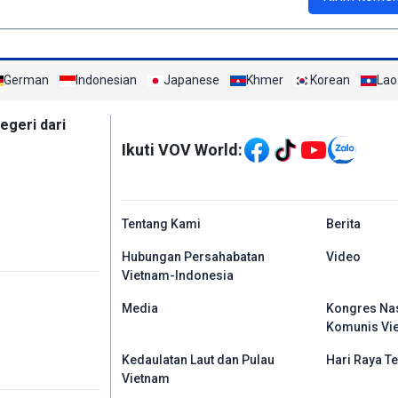
German
Indonesian
Japanese
Khmer
Korean
Lao
Mạng xã hội
egeri dari
Ikuti VOV World:
menu footer tiếng In
Tentang Kami
Berita
Hubungan Persahabatan
Video
Vietnam-Indonesia
Media
Kongres Nas
Komunis Vi
Kedaulatan Laut dan Pulau
Hari Raya Te
Vietnam