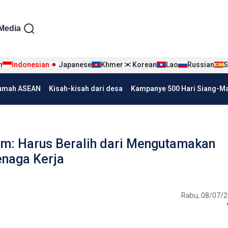
iện tiếng Indo
Media
n
Indonesian
Japanese
Khmer
Korean
Lao
Russian
S
umah ASEAN
Kisah-kisah dari desa
Kampanye 500 Hari Siang-Mal
am: Harus Beralih dari Mengutamakan
enaga Kerja
Rabu, 08/07/2