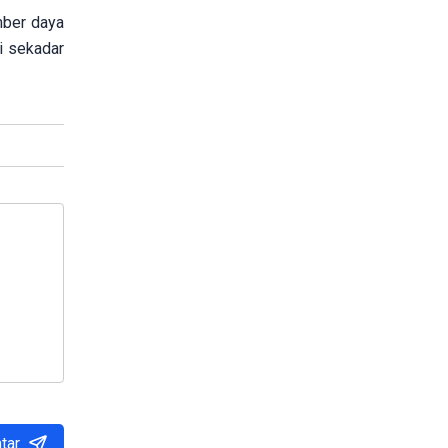
mber daya
i sekadar
tar