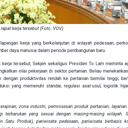
apat kerja tersebut (Foto: VOV)
apangan kerja yang berkelanjutan di wilayah pedesaan, perko
sumber daya manusia dalam periode pembangunan baru.
 kerja tersebut, Sekjen sekaligus Presiden To Lam meminta a
gkatkan nilai pekerjaan di sektor pertanian. Beliau menekankan
 dengan produktivitas rendah ke pertanian bernilai tinggi, ber
oduksi yang memenuhi standar, regulasi asal-usul, logistik hija
ajinan, zona industri, pemrosesan produk pertanian, layanan
rgi terbarukan yang sesuai dengan masing-masing wilayah. Se
atu Produk), pariwisata pedesaan, pariwisata berbasis ko