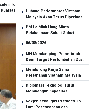
esiden To
 kualitas
Hubung Parlementer Vietnam-
●
Malaysia Akan Terus Diperluas
PM Le Minh Hung Minta
●
Pelaksanaan Solusi-Solusi
Penjaminan Keamanan Siber
06/08/2026
●
Secara Menyeluruh dan Sinkron
MN Mendampingi Pemerintah
●
Demi Target Pertumbuhan Dua
Digit
Mendorong Kerja Sama
●
Pertahanan Vietnam-Malaysia
Diplomasi Teknologi Turut
●
Membangun Kapasitas
Pembangunan Nasional
Sekjen sekaligus Presiden To
●
Lam: Perencanaan dan