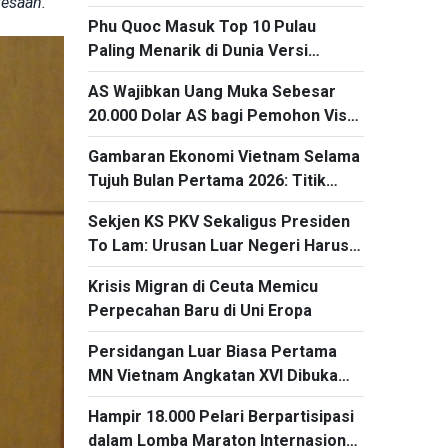
desaan.
"
Phu Quoc Masuk Top 10 Pulau
Paling Menarik di Dunia Versi
Expedia1
AS Wajibkan Uang Muka Sebesar
20.000 Dolar AS bagi Pemohon Visa
dari 50 Negara
Gambaran Ekonomi Vietnam Selama
Tujuh Bulan Pertama 2026: Titik
Cerah dari kegiatan Ekspor dan
Sekjen KS PKV Sekaligus Presiden
Impor
To Lam: Urusan Luar Negeri Harus
Mengubah Kerangka Kerja Sama
Krisis Migran di Ceuta Memicu
Menjadi Proyek-Proyek Konkret dan
Perpecahan Baru di Uni Eropa
Menganggap Efektivitas yang
Substansial sebagai Tolok Ukur
Persidangan Luar Biasa Pertama
MN Vietnam Angkatan XVI Dibuka
pada 3 Agustus
Hampir 18.000 Pelari Berpartisipasi
dalam Lomba Maraton Internasional