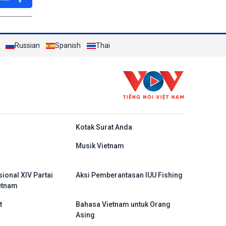
Russian
Spanish
Thai
do
Kotak Surat Anda
Musik Vietnam
ional XIV Partai
Aksi Pemberantasan IUU Fishing
etnam
t
Bahasa Vietnam untuk Orang
Asing