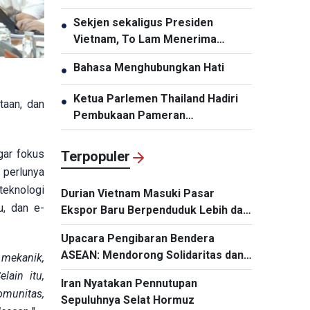
Penyelenggaraan Pengembangan
Sekjen sekaligus Presiden
●
Infrastruktur Harus Diperbarui
Vietnam, To Lam Menerima
Panglima Komando Pasifik AS,
Bahasa Menghubungkan Hati
●
Samuel Paparo
Ketua Parlemen Thailand Hadiri
●
taan, dan
Pembukaan Pameran
“Memperingati HUT ke-50
Hubungan Diplomatik Vietnam-
gar fokus
Terpopuler
Thailand”
 perlunya
teknologi
Durian Vietnam Masuki Pasar
u, dan e-
Ekspor Baru Berpenduduk Lebih dari
Satu Miliar Jiwa
Upacara Pengibaran Bendera
ASEAN: Mendorong Solidaritas dan
 mekanik,
Kerja Sama demi Masa Depan
lain itu,
Iran Nyatakan Pennutupan
Kawasan
munitas,
Sepuluhnya Selat Hormuz