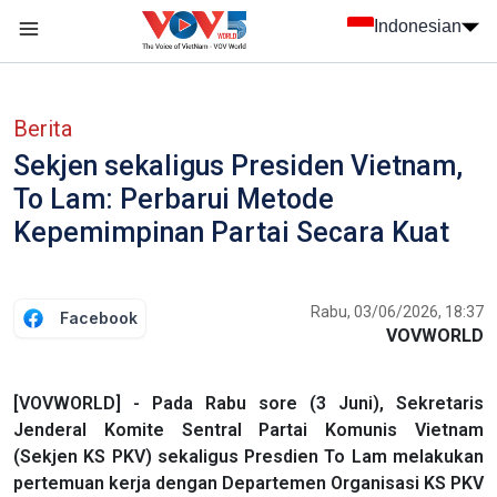
Nhảy đến nội dung
Indonesian
menu trang chủ tiếng Indo
menu phụ tiếng Indo
Berita
Sekjen sekaligus Presiden Vietnam,
To Lam: Perbarui Metode
Kepemimpinan Partai Secara Kuat
Rabu, 03/06/2026, 18:37
Facebook
VOVWORLD
[VOVWORLD] - Pada Rabu sore (3 Juni), Sekretaris
Jenderal Komite Sentral Partai Komunis Vietnam
(Sekjen KS PKV) sekaligus Presdien To Lam melakukan
pertemuan kerja dengan Departemen Organisasi KS PKV