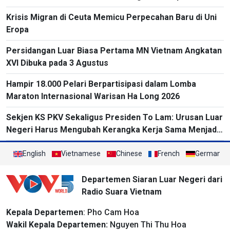
Impor
Krisis Migran di Ceuta Memicu Perpecahan Baru di Uni
Eropa
Persidangan Luar Biasa Pertama MN Vietnam Angkatan
XVI Dibuka pada 3 Agustus
Hampir 18.000 Pelari Berpartisipasi dalam Lomba
Maraton Internasional Warisan Ha Long 2026
Sekjen KS PKV Sekaligus Presiden To Lam: Urusan Luar
Negeri Harus Mengubah Kerangka Kerja Sama Menjadi
Proyek-Proyek Konkret dan Menganggap Efektivitas
yang Substansial sebagai Tolok Ukur
English
Vietnamese
Chinese
French
German
Departemen Siaran Luar Negeri dari
Radio Suara Vietnam
Kepala Departemen
: Pho Cam Hoa
Wakil Kepala Departemen:
Nguyen Thi Thu Hoa