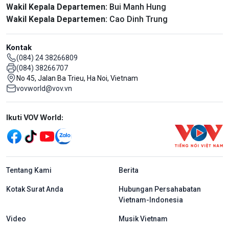
Wakil Kepala Departemen:
Bui Manh Hung
Wakil Kepala Departemen:
Cao Dinh Trung
Kontak
(084) 24 38266809
(084) 38266707
No 45, Jalan Ba Trieu, Ha Noi, Vietnam
vovworld@vov.vn
Mạng xã hội
Ikuti VOV World:
menu footer tiếng Indo
Tentang Kami
Berita
Kotak Surat Anda
Hubungan Persahabatan
Vietnam-Indonesia
Video
Musik Vietnam