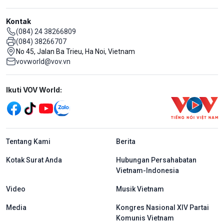
Kontak
(084) 24 38266809
(084) 38266707
No 45, Jalan Ba Trieu, Ha Noi, Vietnam
vovworld@vov.vn
Mạng xã hội
Ikuti VOV World:
menu footer tiếng Indo
Tentang Kami
Berita
Kotak Surat Anda
Hubungan Persahabatan
Vietnam-Indonesia
Video
Musik Vietnam
Media
Kongres Nasional XIV Partai
Komunis Vietnam