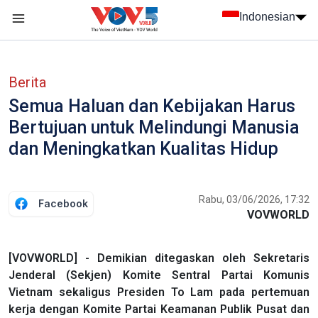
Nhảy đến nội dung
Indonesian
menu trang chủ tiếng Indo
menu phụ tiếng Indo
Berita
Semua Haluan dan Kebijakan Harus
Bertujuan untuk Melindungi Manusia
dan Meningkatkan Kualitas Hidup
Rabu, 03/06/2026, 17:32
Facebook
VOVWORLD
[VOVWORLD] - Demikian ditegaskan oleh Sekretaris
Jenderal (Sekjen) Komite Sentral Partai Komunis
Vietnam sekaligus Presiden To Lam pada pertemuan
kerja dengan Komite Partai Keamanan Publik Pusat dan