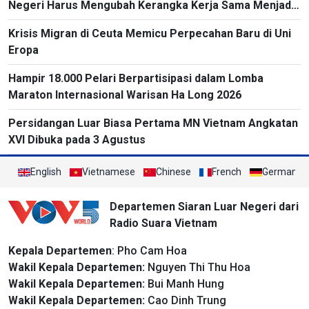
Negeri Harus Mengubah Kerangka Kerja Sama Menjadi
Proyek-Proyek Konkret dan Menganggap Efektivitas
Krisis Migran di Ceuta Memicu Perpecahan Baru di Uni
yang Substansial sebagai Tolok Ukur
Eropa
Hampir 18.000 Pelari Berpartisipasi dalam Lomba
Maraton Internasional Warisan Ha Long 2026
Persidangan Luar Biasa Pertama MN Vietnam Angkatan
XVI Dibuka pada 3 Agustus
English
Vietnamese
Chinese
French
German
Departemen Siaran Luar Negeri dari
Radio Suara Vietnam
Kepala Departemen
: Pho Cam Hoa
Wakil Kepala Departemen:
Nguyen Thi Thu Hoa
Wakil Kepala Departemen:
Bui Manh Hung
Wakil Kepala Departemen:
Cao Dinh Trung