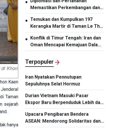
Diplomasi dan Pertahanan
●
dan Tangguh
Memastikan Perkembangan dan
Integrasi Vietnam
Temukan dan Kumpulkan 197
●
Kerangka Martir di Taman Le Thi
Rieng
Konflik di Timur Tengah: Iran dan
●
Oman Mencapai Kemajuan Dalam
Negosiasi untuk Pembukaan
Kembali Selat Hormuz
Terpopuler
 di Khon
Iran Nyatakan Pennutupan
Khon Kaen
Sepuluhnya Selat Hormuz
 Jenderal
Durian Vietnam Masuki Pasar
 di Taman
Ekspor Baru Berpenduduk Lebih dari
n sejarah
Satu Miliar Jiwa
and.
Upacara Pengibaran Bendera
ASEAN: Mendorong Solidaritas dan
dak hanya
Kerja Sama demi Masa Depan