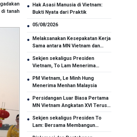
ngadakan
Hak Asasi Manusia di Vietnam:
●
 di tanah
Bukti Nyata dari Praktik
05/08/2026
●
Melaksanakan Kesepakatan Kerja
●
Sama antara MN Vietnam dan
Parlemen Thailand Secara Efektif
Sekjen sekaligus Presiden
●
Vietnam, To Lam Menerima
Dubes Malaysia untuk Vietnam
PM Vietnam, Le Minh Hung
●
yang Berpamitan
Menerima Menhan Malaysia
Persidangan Luar Biasa Pertama
●
MN Vietnam Angkatan XVI Terus
Berlangsung
Sekjen sekaligus Presiden To
●
Lam: Bersama Membangun
Komunitas ASEAN yang Bersatu