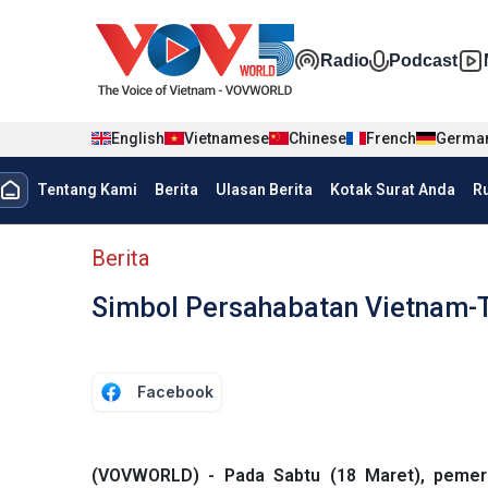
Nhảy đến nội dung
Đa phương t
Radio
Podcast
English
Vietnamese
Chinese
French
Germa
menu trang chủ tiếng Indo
Tentang Kami
Berita
Ulasan Berita
Kotak Surat Anda
R
menu phụ tiếng Indo
Berita
Simbol Persahabatan Vietnam-T
Facebook
(VOVWORLD) - Pada Sabtu (18 Maret), pemeri