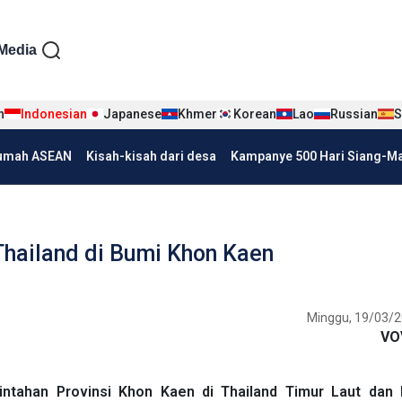
iện tiếng Indo
Media
n
Indonesian
Japanese
Khmer
Korean
Lao
Russian
S
umah ASEAN
Kisah-kisah dari desa
Kampanye 500 Hari Siang-Mal
hailand di Bumi Khon Kaen
Minggu, 19/03/2
VO
ntahan Provinsi Khon Kaen di Thailand Timur Laut dan 