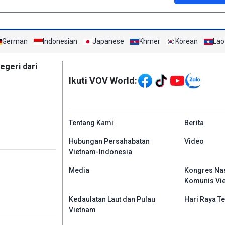
German
Indonesian
Japanese
Khmer
Korean
Lao
Mạng xã hội
egeri dari
Ikuti VOV World:
menu footer tiếng In
Tentang Kami
Berita
Hubungan Persahabatan
Video
Vietnam-Indonesia
Media
Kongres Nas
Komunis Vi
Kedaulatan Laut dan Pulau
Hari Raya Te
Vietnam