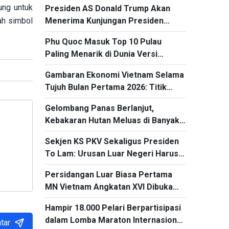
ung untuk
Presiden AS Donald Trump Akan
Kawasan
ah simbol
Menerima Kunjungan Presiden
Ukraina Volodymyr Zelensky
Phu Quoc Masuk Top 10 Pulau
Paling Menarik di Dunia Versi
Expedia1
Gambaran Ekonomi Vietnam Selama
Tujuh Bulan Pertama 2026: Titik
Cerah dari kegiatan Ekspor dan
Gelombang Panas Berlanjut,
Impor
Kebakaran Hutan Meluas di Banyak
Negara Eropa
Sekjen KS PKV Sekaligus Presiden
To Lam: Urusan Luar Negeri Harus
Mengubah Kerangka Kerja Sama
Persidangan Luar Biasa Pertama
Menjadi Proyek-Proyek Konkret dan
MN Vietnam Angkatan XVI Dibuka
Menganggap Efektivitas yang
pada 3 Agustus
Substansial sebagai Tolok Ukur
Hampir 18.000 Pelari Berpartisipasi
dalam Lomba Maraton Internasional
tar