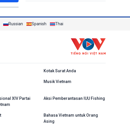
Warisan Ha Long 2026
Russian
Spanish
Thai
do
Kotak Surat Anda
Musik Vietnam
ional XIV Partai
Aksi Pemberantasan IUU Fishing
etnam
t
Bahasa Vietnam untuk Orang
Asing