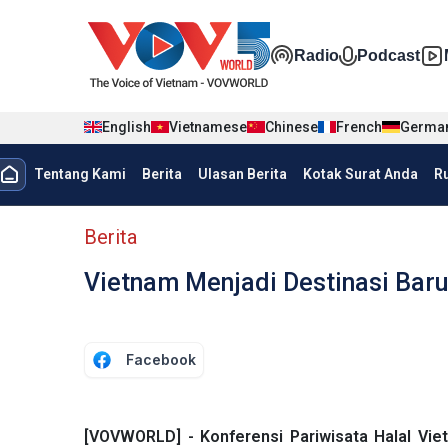
Nhảy đến nội dung
Đa phương t
Radio
Podcast
English
Vietnamese
Chinese
French
Germa
menu trang chủ tiếng Indo
Tentang Kami
Berita
Ulasan Berita
Kotak Surat Anda
R
menu phụ tiếng Indo
Berita
Vietnam Menjadi Destinasi Baru
Facebook
[VOVWORLD] - Konferensi Pariwisata Halal Viet