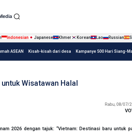
iện tiếng Indo
Media
n
Indonesian
Japanese
Khmer
Korean
Lao
Russian
S
umah ASEAN
Kisah-kisah dari desa
Kampanye 500 Hari Siang-Mal
 untuk Wisatawan Halal
Rabu, 08/07/2
VO
nam 2026 dengan tajuk: “Vietnam: Destinasi baru untuk pa