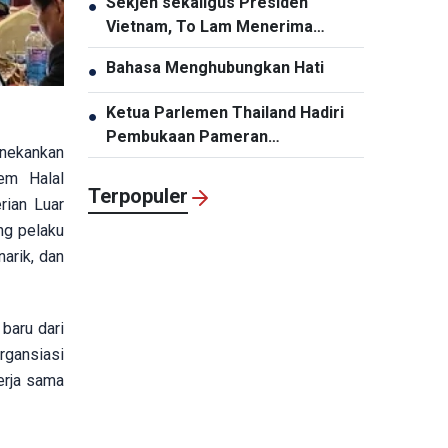
Sekjen sekaligus Presiden
●
Infrastruktur Harus Diperbarui
Vietnam, To Lam Menerima
Panglima Komando Pasifik AS,
Bahasa Menghubungkan Hati
●
Samuel Paparo
Ketua Parlemen Thailand Hadiri
●
Pembukaan Pameran
enekankan
“Memperingati HUT ke-50
em Halal
Hubungan Diplomatik Vietnam-
Terpopuler
rian Luar
Thailand”
ng pelaku
arik, dan
baru dari
rgansiasi
erja sama