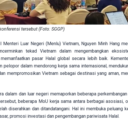
onferensi tersebut (Foto: SGGP)
il Menteri Luar Negeri (Menlu) Vietnam, Nguyen Minh Hang m
encerminkan tekad Vietnam dalam mengembangkan ekosist
 memanfaatkan pasar Halal global secara lebih baik. Kemente
n pelopor dalam mendorong kerja sama internasional, menduku
 dan mempromosikan Vietnam sebagai destinasi yang aman, men
ara dalam dan luar negeri memaporkan beberapa perkembangan 
 tersebut, beberapa MoU kerja sama antara berbagai asosiasi, o
telah diserahkan dan ditandatangani. Hal ini membuka peluang k
asar, promosi investasi dan pengembangan pariwisata Halal.