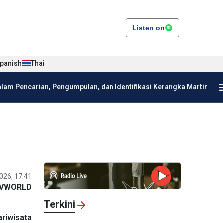
Listen on
panish
Thai
am Pencarian, Pengumpulan, dan Identifikasi Kerangka Martir
026, 17:41
VWORLD
Terkini
riwisata