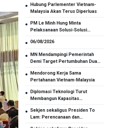
Hubung Parlementer Vietnam-
●
Malaysia Akan Terus Diperluas
PM Le Minh Hung Minta
●
Pelaksanaan Solusi-Solusi
Penjaminan Keamanan Siber
06/08/2026
●
Secara Menyeluruh dan Sinkron
MN Mendampingi Pemerintah
●
Demi Target Pertumbuhan Dua
Digit
Mendorong Kerja Sama
●
Pertahanan Vietnam-Malaysia
Diplomasi Teknologi Turut
●
Membangun Kapasitas
Pembangunan Nasional
Sekjen sekaligus Presiden To
●
Lam: Perencanaan dan
Penyelenggaraan Pengembangan