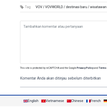
Tag:
VOV /
VOVWORLD /
destinasi baru /
wisatawan 
This site is protected by reCAPTCHA and the Google
Privacy Policy
and
Terms 
Komentar Anda akan ditinjau sebelum diterbitkan
English
Vietnamese
Chinese
French