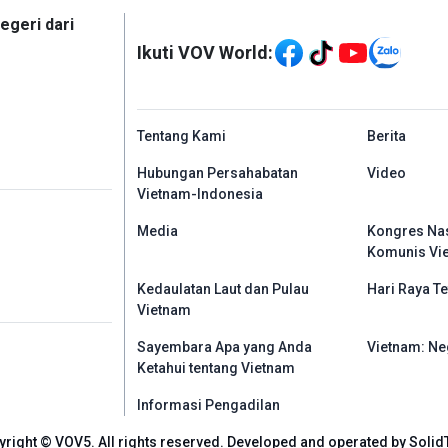
Mạng xã hội
egeri dari
Ikuti VOV World:
menu footer tiếng In
Tentang Kami
Berita
Hubungan Persahabatan
Video
Vietnam-Indonesia
Media
Kongres Nas
Komunis Vi
Kedaulatan Laut dan Pulau
Hari Raya Te
Vietnam
Sayembara Apa yang Anda
Vietnam: Ne
Ketahui tentang Vietnam
Informasi Pengadilan
yright © VOV5. All rights reserved. Developed and operated by Solid