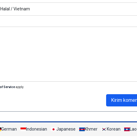
Halal /
Vietnam
of Service
apply.
Kirim komen
German
Indonesian
Japanese
Khmer
Korean
Lao