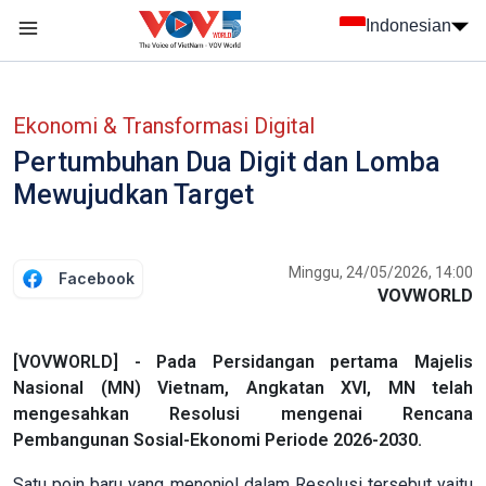
Nhảy đến nội dung
Indonesian
menu trang chủ tiếng Indo
menu phụ tiếng Indo
Ekonomi & Transformasi Digital
Pertumbuhan Dua Digit dan Lomba
Mewujudkan Target
Minggu, 24/05/2026, 14:00
Facebook
VOVWORLD
[VOVWORLD] - Pada Persidangan pertama Majelis
Nasional (MN) Vietnam, Angkatan XVI, MN telah
mengesahkan Resolusi mengenai Rencana
Pembangunan Sosial-Ekonomi Periode 2026-2030.
Satu poin baru yang menonjol dalam Resolusi tersebut yaitu