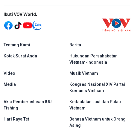
Mạng xã hội
Ikuti VOV World:
menu footer tiếng Indo
Tentang Kami
Berita
Kotak Surat Anda
Hubungan Persahabatan
Vietnam-Indonesia
Video
Musik Vietnam
Media
Kongres Nasional XIV Partai
Komunis Vietnam
Aksi Pemberantasan IUU
Kedaulatan Laut dan Pulau
Fishing
Vietnam
Hari Raya Tet
Bahasa Vietnam untuk Orang
Asing