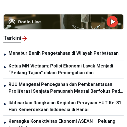
Terkini
Menabur Benih Pengetahuan di Wilayah Perbatasan
●
Ketua MN Vietnam: Polisi Ekonomi Layak Menjadi
●
“Pedang Tajam” dalam Pencegahan dan
Pemberantasan Kriminalitas
RUU Mengenai Pencegahan dan Pemberantasan
●
Proliferasi Senjata Pemusnah Massal Berfokus Pada
Pencegahan dan Pelaksanaan Komitmen
Ikhtisarkan Rangkaian Kegiatan Perayaan HUT Ke-81
●
Internasional oleh Vietnam
Hari Kemerdekaan Indonesia di Hanoi
Kerangka Konektivitas Ekonomi ASEAN – Peluang
●