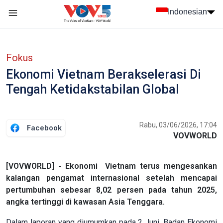
Nhảy đến nội dung
Indonesian
menu trang chủ tiếng Indo
menu phụ tiếng Indo
Fokus
Ekonomi Vietnam Berakselerasi Di
Tengah Ketidakstabilan Global
Rabu, 03/06/2026, 17:04
Facebook
VOVWORLD
[VOVWORLD] - Ekonomi Vietnam terus mengesankan
kalangan pengamat internasional setelah mencapai
pertumbuhan sebesar 8,02 persen pada tahun 2025,
angka tertinggi di kawasan Asia Tenggara.
Dalam laporan yang diumumkan pada 2 Juni, Badan Ekonomi