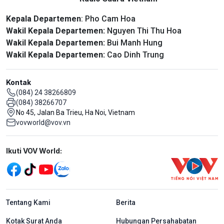
Kepala Departemen
: Pho Cam Hoa
Wakil Kepala Departemen:
Nguyen Thi Thu Hoa
Wakil Kepala Departemen:
Bui Manh Hung
Wakil Kepala Departemen:
Cao Dinh Trung
Kontak
(084) 24 38266809
(084) 38266707
No 45, Jalan Ba Trieu, Ha Noi, Vietnam
vovworld@vov.vn
Mạng xã hội
Ikuti VOV World:
menu footer tiếng Indo
Tentang Kami
Berita
Kotak Surat Anda
Hubungan Persahabatan