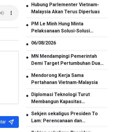
Hubung Parlementer Vietnam-
●
Malaysia Akan Terus Diperluas
PM Le Minh Hung Minta
●
Pelaksanaan Solusi-Solusi
Penjaminan Keamanan Siber
06/08/2026
●
Secara Menyeluruh dan Sinkron
MN Mendampingi Pemerintah
●
Demi Target Pertumbuhan Dua
Digit
Mendorong Kerja Sama
●
Pertahanan Vietnam-Malaysia
Diplomasi Teknologi Turut
●
Membangun Kapasitas
Pembangunan Nasional
Sekjen sekaligus Presiden To
●
Lam: Perencanaan dan
tar
Penyelenggaraan Pengembangan