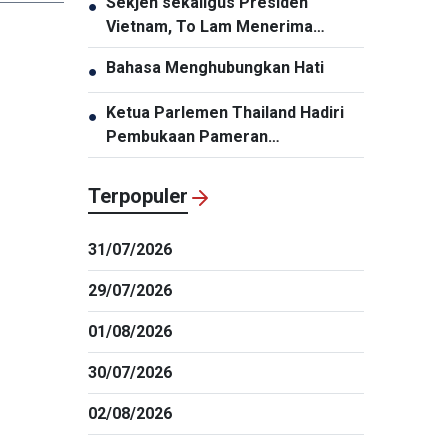
Sekjen sekaligus Presiden
●
Infrastruktur Harus Diperbarui
Vietnam, To Lam Menerima
Panglima Komando Pasifik AS,
Bahasa Menghubungkan Hati
●
Samuel Paparo
Ketua Parlemen Thailand Hadiri
●
Pembukaan Pameran
“Memperingati HUT ke-50
Hubungan Diplomatik Vietnam-
Terpopuler
Thailand”
31/07/2026
29/07/2026
01/08/2026
30/07/2026
02/08/2026