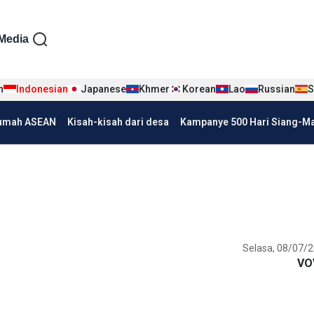
iện tiếng Indo
Media
n
Indonesian
Japanese
Khmer
Korean
Lao
Russian
S
umah ASEAN
Kisah-kisah dari desa
Kampanye 500 Hari Siang-Mal
Selasa, 08/07/2
VO