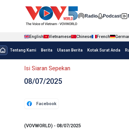
Nhảy đến nội dung
Đa phương t
Radio
Podcast
English
Vietnamese
Chinese
French
Germa
menu trang chủ tiếng Indo
Tentang Kami
Berita
Ulasan Berita
Kotak Surat Anda
R
menu phụ tiếng Indo
Isi Siaran Sepekan
08/07/2025
Facebook
(VOVWORLD) - 08/07/2025