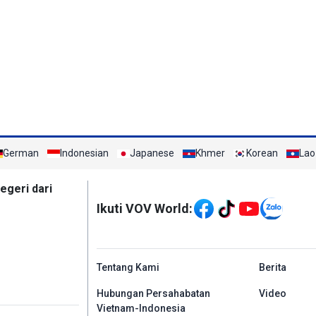
German
Indonesian
Japanese
Khmer
Korean
Lao
Mạng xã hội
egeri dari
Ikuti VOV World:
menu footer tiếng In
Tentang Kami
Berita
Hubungan Persahabatan
Video
Vietnam-Indonesia