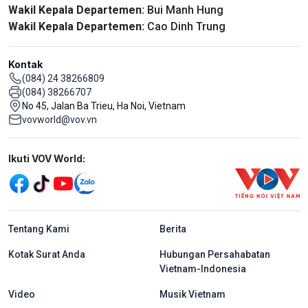
Wakil Kepala Departemen:
Bui Manh Hung
Wakil Kepala Departemen:
Cao Dinh Trung
Kontak
(084) 24 38266809
(084) 38266707
No 45, Jalan Ba Trieu, Ha Noi, Vietnam
vovworld@vov.vn
Mạng xã hội
Ikuti VOV World:
menu footer tiếng Indo
Tentang Kami
Berita
Kotak Surat Anda
Hubungan Persahabatan
Vietnam-Indonesia
Video
Musik Vietnam