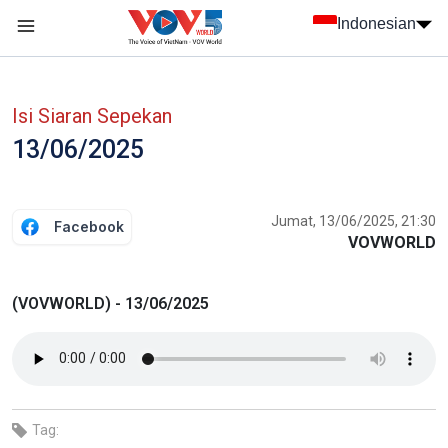
Nhảy đến nội dung
Indonesian
menu trang chủ tiếng Indo
menu phụ tiếng Indo
Isi Siaran Sepekan
13/06/2025
Jumat, 13/06/2025, 21:30
Facebook
VOVWORLD
(VOVWORLD) - 13/06/2025
Tag: