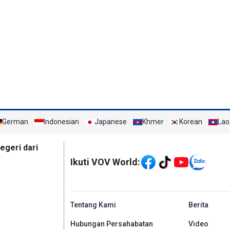
German
Indonesian
Japanese
Khmer
Korean
Lao
Mạng xã hội
egeri dari
Ikuti VOV World:
menu footer tiếng In
Tentang Kami
Berita
Hubungan Persahabatan
Video