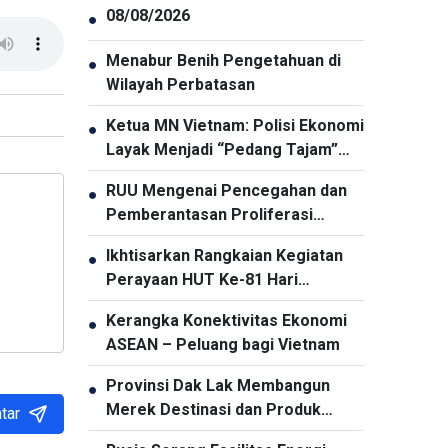
08/08/2026
●
Menabur Benih Pengetahuan di
●
Wilayah Perbatasan
Ketua MN Vietnam: Polisi Ekonomi
●
Layak Menjadi “Pedang Tajam”
dalam Pencegahan dan
RUU Mengenai Pencegahan dan
●
Pemberantasan Kriminalitas
Pemberantasan Proliferasi
Senjata Pemusnah Massal
Ikhtisarkan Rangkaian Kegiatan
●
Berfokus Pada Pencegahan dan
Perayaan HUT Ke-81 Hari
Pelaksanaan Komitmen
Kemerdekaan Indonesia di Hanoi
Internasional oleh Vietnam
Kerangka Konektivitas Ekonomi
●
ASEAN – Peluang bagi Vietnam
Provinsi Dak Lak Membangun
●
Merek Destinasi dan Produk
tar
Pariwisata