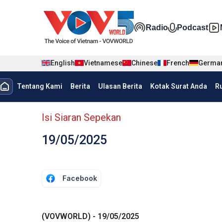
Nhảy đến nội dung
Đa phương t
Radio
Podcast
English
Vietnamese
Chinese
French
Germa
menu trang chủ tiếng Indo
Tentang Kami
Berita
Ulasan Berita
Kotak Surat Anda
R
menu phụ tiếng Indo
Isi Siaran Sepekan
19/05/2025
Facebook
(VOVWORLD) - 19/05/2025