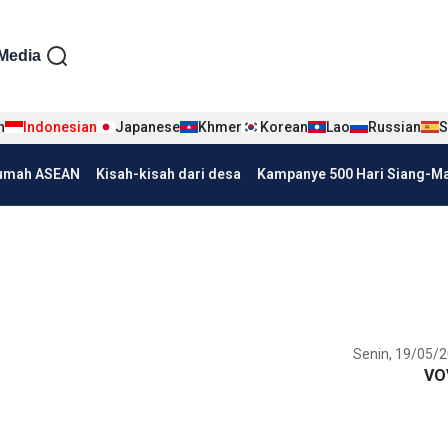
iện tiếng Indo
Media
n
Indonesian
Japanese
Khmer
Korean
Lao
Russian
S
umah ASEAN
Kisah-kisah dari desa
Kampanye 500 Hari Siang-Mal
Senin, 19/05/2
VO