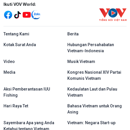
Mạng xã hội
Ikuti VOV World:
menu footer tiếng Indo
Tentang Kami
Berita
Kotak Surat Anda
Hubungan Persahabatan
Vietnam-Indonesia
Video
Musik Vietnam
Media
Kongres Nasional XIV Partai
Komunis Vietnam
Aksi Pemberantasan IUU
Kedaulatan Laut dan Pulau
Fishing
Vietnam
Hari Raya Tet
Bahasa Vietnam untuk Orang
Asing
Sayembara Apa yang Anda
Vietnam: Negara Start-up
Ketahui tentang Vietnam