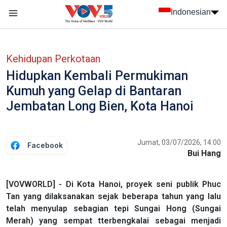
Nhảy đến nội dung
Indonesian
menu trang chủ tiếng Indo
menu phụ tiếng Indo
Kehidupan Perkotaan
Hidupkan Kembali Permukiman
Kumuh yang Gelap di Bantaran
Jembatan Long Bien, Kota Hanoi
Jumat, 03/07/2026, 14:00
Facebook
Bui Hang
[VOVWORLD] - Di Kota Hanoi, proyek seni publik Phuc
Tan yang dilaksanakan sejak beberapa tahun yang lalu
telah menyulap sebagian tepi Sungai Hong (Sungai
Merah) yang sempat tterbengkalai sebagai menjadi