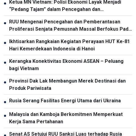
Ketua MN Vietnam: Polisi Ekonomi Layak Menjadi
●
“Pedang Tajam” dalam Pencegahan dan
Pemberantasan Kriminalitas
RUU Mengenai Pencegahan dan Pemberantasan
●
Proliferasi Senjata Pemusnah Massal Berfokus Pada
Pencegahan dan Pelaksanaan Komitmen
Ikhtisarkan Rangkaian Kegiatan Perayaan HUT Ke-81
●
Internasional oleh Vietnam
Hari Kemerdekaan Indonesia di Hanoi
Kerangka Konektivitas Ekonomi ASEAN – Peluang
●
bagi Vietnam
Provinsi Dak Lak Membangun Merek Destinasi dan
●
Produk Pariwisata
Rusia Serang Fasilitas Energi Utama dari Ukraina
●
Malaysia dan Kamboja Berkomitmen Memperkuat
●
Kerja Sama Pertahanan
Senat AS Setujui RUU Sanksi Luas terhadap Rusia
●