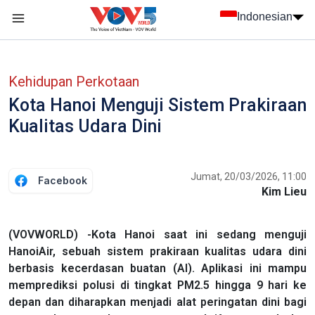
Nhảy đến nội dung
Indonesian
menu trang chủ tiếng Indo
menu phụ tiếng Indo
Kehidupan Perkotaan
Kota Hanoi Menguji Sistem Prakiraan
Kualitas Udara Dini
Jumat, 20/03/2026, 11:00
Facebook
Kim Lieu
(VOVWORLD) -Kota Hanoi saat ini sedang menguji
HanoiAir, sebuah sistem prakiraan kualitas udara dini
berbasis kecerdasan buatan (AI). Aplikasi ini mampu
memprediksi polusi di tingkat PM2.5 hingga 9 hari ke
depan dan diharapkan menjadi alat peringatan dini bagi