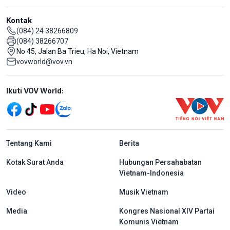
Kontak
(084) 24 38266809
(084) 38266707
No 45, Jalan Ba Trieu, Ha Noi, Vietnam
vovworld@vov.vn
Mạng xã hội
Ikuti VOV World:
menu footer tiếng Indo
Tentang Kami
Berita
Kotak Surat Anda
Hubungan Persahabatan
Vietnam-Indonesia
Video
Musik Vietnam
Media
Kongres Nasional XIV Partai
Komunis Vietnam