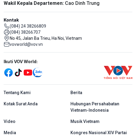
Wakil Kepala Departemen:
Cao Dinh Trung
Kontak
(084) 24 38266809
(084) 38266707
No 45, Jalan Ba Trieu, Ha Noi, Vietnam
vovworld@vov.vn
Mạng xã hội
Ikuti VOV World:
menu footer tiếng Indo
Tentang Kami
Berita
Kotak Surat Anda
Hubungan Persahabatan
Vietnam-Indonesia
Video
Musik Vietnam
Media
Kongres Nasional XIV Partai