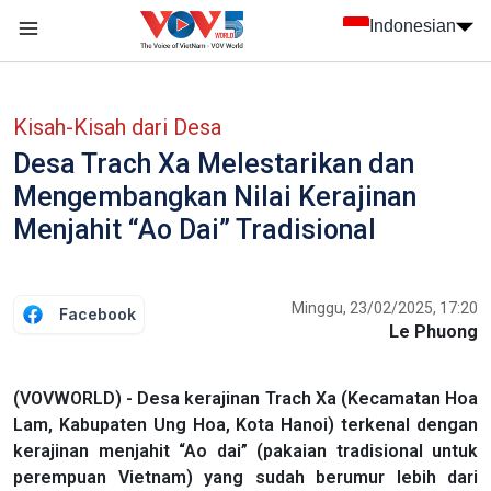
Nhảy đến nội dung
Indonesian
menu trang chủ tiếng Indo
menu phụ tiếng Indo
Kisah-Kisah dari Desa
Desa Trach Xa Melestarikan dan
Mengembangkan Nilai Kerajinan
Menjahit “Ao Dai” Tradisional
Minggu, 23/02/2025, 17:20
Facebook
Le Phuong
(VOVWORLD) - Desa kerajinan Trach Xa (Kecamatan Hoa
Lam, Kabupaten Ung Hoa, Kota Hanoi) terkenal dengan
kerajinan menjahit “Ao dai” (pakaian tradisional untuk
perempuan Vietnam) yang sudah berumur lebih dari