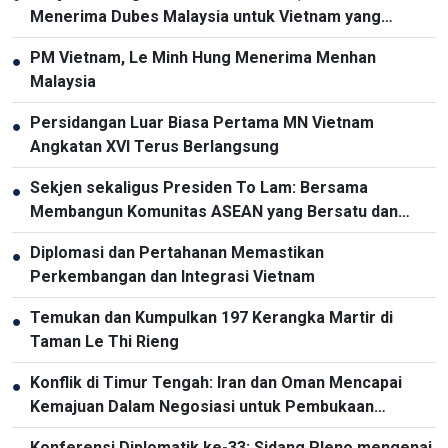
Menerima Dubes Malaysia untuk Vietnam yang
Berpamitan
PM Vietnam, Le Minh Hung Menerima Menhan
●
Malaysia
Persidangan Luar Biasa Pertama MN Vietnam
●
Angkatan XVI Terus Berlangsung
Sekjen sekaligus Presiden To Lam: Bersama
●
Membangun Komunitas ASEAN yang Bersatu dan
Tangguh
Diplomasi dan Pertahanan Memastikan
●
Perkembangan dan Integrasi Vietnam
Temukan dan Kumpulkan 197 Kerangka Martir di
●
Taman Le Thi Rieng
Konflik di Timur Tengah: Iran dan Oman Mencapai
●
Kemajuan Dalam Negosiasi untuk Pembukaan
Kembali Selat Hormuz
Konferensi Diplomatik ke-33: Sidang Pleno mengenai