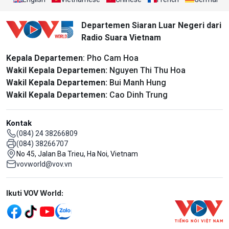
Departemen Siaran Luar Negeri dari
Radio Suara Vietnam
Kepala Departemen
: Pho Cam Hoa
Wakil Kepala Departemen:
Nguyen Thi Thu Hoa
Wakil Kepala Departemen:
Bui Manh Hung
Wakil Kepala Departemen:
Cao Dinh Trung
Kontak
(084) 24 38266809
(084) 38266707
No 45, Jalan Ba Trieu, Ha Noi, Vietnam
vovworld@vov.vn
Mạng xã hội
Ikuti VOV World: