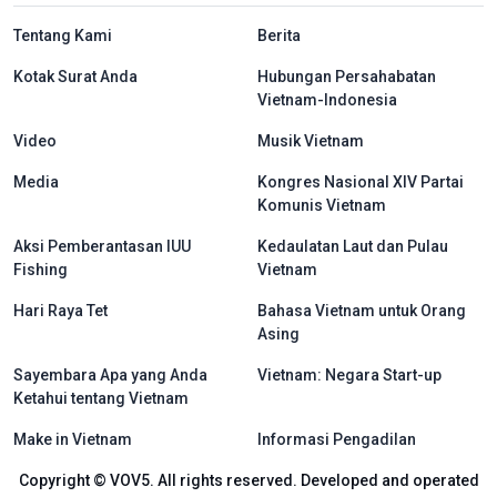
menu footer tiếng Indo
Tentang Kami
Berita
Kotak Surat Anda
Hubungan Persahabatan
Vietnam-Indonesia
Video
Musik Vietnam
Media
Kongres Nasional XIV Partai
Komunis Vietnam
Aksi Pemberantasan IUU
Kedaulatan Laut dan Pulau
Fishing
Vietnam
Hari Raya Tet
Bahasa Vietnam untuk Orang
Asing
Sayembara Apa yang Anda
Vietnam: Negara Start-up
Ketahui tentang Vietnam
Make in Vietnam
Informasi Pengadilan
Copyright © VOV5. All rights reserved. Developed and operated