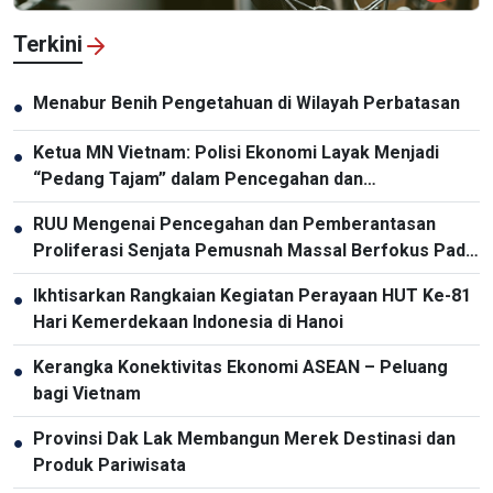
Terkini
Menabur Benih Pengetahuan di Wilayah Perbatasan
●
Ketua MN Vietnam: Polisi Ekonomi Layak Menjadi
●
“Pedang Tajam” dalam Pencegahan dan
Pemberantasan Kriminalitas
RUU Mengenai Pencegahan dan Pemberantasan
●
Proliferasi Senjata Pemusnah Massal Berfokus Pada
Pencegahan dan Pelaksanaan Komitmen
Ikhtisarkan Rangkaian Kegiatan Perayaan HUT Ke-81
●
Internasional oleh Vietnam
Hari Kemerdekaan Indonesia di Hanoi
Kerangka Konektivitas Ekonomi ASEAN – Peluang
●
bagi Vietnam
Provinsi Dak Lak Membangun Merek Destinasi dan
●
Produk Pariwisata