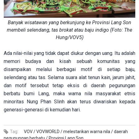
Banyak wisatawan yang berkunjung ke Provinsi Lang Son
membeli selendang, tas brokat atau baju indigo (Foto: The
Hung/VOV5)
Ada nilai-nilai yang tidak dapat diukur dengan uang. Itu adalah
memori budaya dan kisah sebuah komunitas yang
disampaikan melalui berbagai motif di setiap baju,
selendang atau tas. Selama suara alat tenun kain, jarum jahit,
dan motif tersebut tetap eksis di daerah pegunungan
berbatu bumi Lang, maka warna nila masyarakat etnis
minoritas Nung Phan Slinh akan terus diwariskan kepada
generasi-generasi di kemudian hari.
Tag:
VOV /
VOVWORLD /
melestarikan warna nila /
daerah
pegunungan berbatu /
Provinsi Lang Son