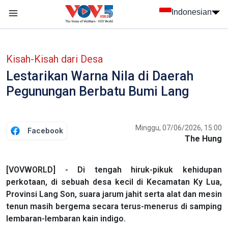
Nhảy đến nội dung
Indonesian
menu trang chủ tiếng Indo
menu phụ tiếng Indo
Kisah-Kisah dari Desa
Lestarikan Warna Nila di Daerah
Pegunungan Berbatu Bumi Lang
Minggu, 07/06/2026, 15:00
Facebook
The Hung
[VOVWORLD] - Di tengah hiruk-pikuk kehidupan
perkotaan, di sebuah desa kecil di Kecamatan Ky Lua,
Provinsi Lang Son, suara jarum jahit serta alat dan mesin
tenun masih bergema secara terus-menerus di samping
lembaran-lembaran kain indigo.