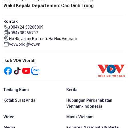
Wakil Kepala Departemen:
Cao Dinh Trung
Kontak
(084) 24 38266809
(084) 38266707
No 45, Jalan Ba Trieu, Ha Noi, Vietnam
vovworld@vov.vn
Mạng xã hội
Ikuti VOV World:
menu footer tiếng Indo
Tentang Kami
Berita
Kotak Surat Anda
Hubungan Persahabatan
Vietnam-Indonesia
Video
Musik Vietnam
Media
Kongres Nasional XIV Partai