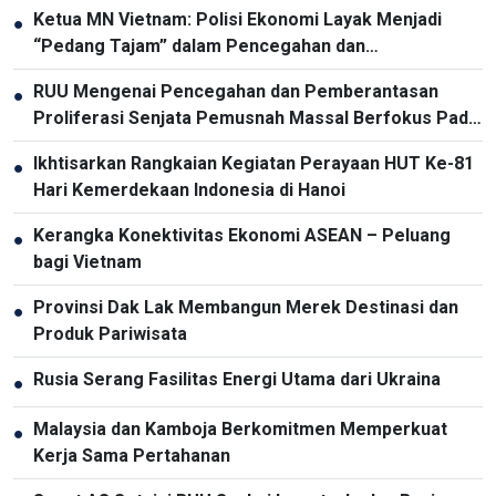
Ketua MN Vietnam: Polisi Ekonomi Layak Menjadi
●
“Pedang Tajam” dalam Pencegahan dan
Pemberantasan Kriminalitas
RUU Mengenai Pencegahan dan Pemberantasan
●
Proliferasi Senjata Pemusnah Massal Berfokus Pada
Pencegahan dan Pelaksanaan Komitmen
Ikhtisarkan Rangkaian Kegiatan Perayaan HUT Ke-81
●
Internasional oleh Vietnam
Hari Kemerdekaan Indonesia di Hanoi
Kerangka Konektivitas Ekonomi ASEAN – Peluang
●
bagi Vietnam
Provinsi Dak Lak Membangun Merek Destinasi dan
●
Produk Pariwisata
Rusia Serang Fasilitas Energi Utama dari Ukraina
●
Malaysia dan Kamboja Berkomitmen Memperkuat
●
Kerja Sama Pertahanan