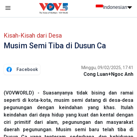
Nhảy đến nội dung
Indonesian
menu trang chủ tiếng Indo
menu phụ tiếng Indo
Kisah-Kisah dari Desa
Musim Semi Tiba di Dusun Ca
Minggu, 09/02/2025, 17:41
Facebook
Cong Luan+Ngoc Anh
(VOVWORLD) - Suasanyanya tidak bising dan ramai
seperti di kota-kota, musim semi datang di desa-desa
pegunungan dengan keindahan yang khas. Itulah
keindahan dari daya hidup yang kuat dan kental dengan
ciri primitif dari alam, pegunungan dan masyarakat
daerah pegunungan. Musim semi baru telah tiba di
Dusun Ca yang tenteram, sederhana, dan kehidupan