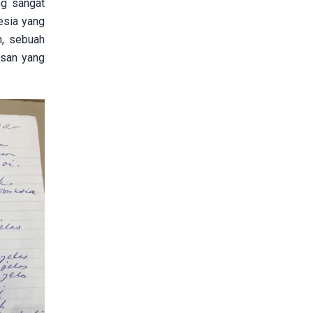
ng sangat
esia yang
h, sebuah
isan yang