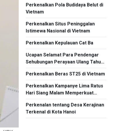
Perkenalkan Pola Budidaya Belut di
Program Siaran Bahasa Indonesia,
Vietnam
VOV5
Perkenalkan Situs Peninggalan
Istimewa Nasional di Vietnam
Perkenalkan Kepulauan Cat Ba
Ucapan Selamat Para Pendengar
Sehubungan Perayaan Ulang Tahun
ke-60 Program Siaran Bahasa
Perkenalkan Beras ST25 di Vietnam
Indonesia
Perkenalkan Kampanye Lima Ratus
Hari Siang Malam Memperkuat
Pencarian, Pengumpulan dan
Perkenalan tentang Desa Kerajinan
Identifikasi Nama dan Informasi
Terkenal di Kota Hanoi
Pribadi Pahlawan