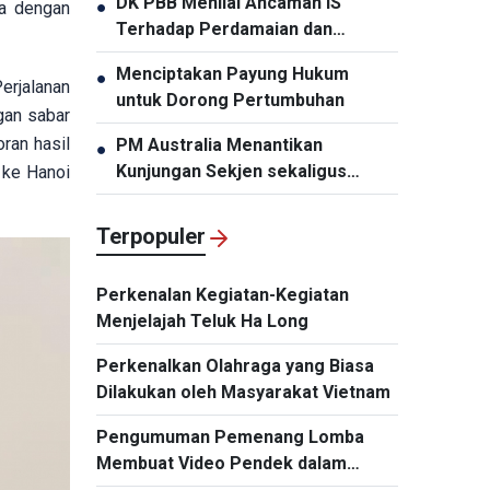
DK PBB Menilai Ancaman IS
●
ia dengan
Hubungan Diplomatik Vietnam-
Terhadap Perdamaian dan
Thailand”
Keamanan Internasional
Menciptakan Payung Hukum
●
erjalanan
untuk Dorong Pertumbuhan
gan sabar
ran hasil
PM Australia Menantikan
●
Kunjungan Sekjen sekaligus
 ke Hanoi
Presiden To Lam
Terpopuler
Perkenalan Kegiatan-Kegiatan
Menjelajah Teluk Ha Long
Perkenalkan Olahraga yang Biasa
Dilakukan oleh Masyarakat Vietnam
Pengumuman Pemenang Lomba
Membuat Video Pendek dalam
rangka peringatan HUT ke-60