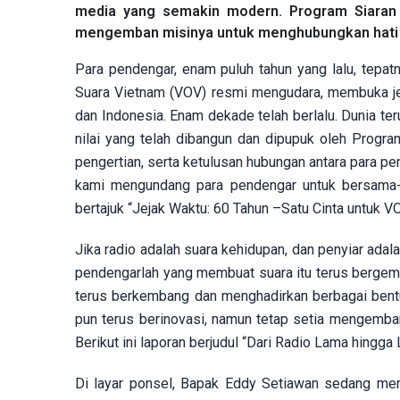
media yang semakin modern. Program Siaran B
mengemban misinya untuk menghubungkan hati 
Para pendengar, enam puluh tahun yang lalu, tepat
Suara Vietnam (VOV) resmi mengudara, membuka je
dan Indonesia. Enam dekade telah berlalu. Dunia t
nilai yang telah dibangun dan dipupuk oleh Program 
pengertian, serta ketulusan hubungan antara para pe
kami mengundang para pendengar untuk bersama-s
bertajuk “Jejak Waktu: 60 Tahun –Satu Cinta untuk V
Jika radio adalah suara kehidupan, dan penyiar ad
pendengarlah yang membuat suara itu terus bergema
terus berkembang dan menghadirkan berbagai bent
pun terus berinovasi, namun tetap setia mengemba
Berikut ini laporan berjudul “Dari Radio Lama hingga
Di layar ponsel, Bapak Eddy Setiawan sedang me