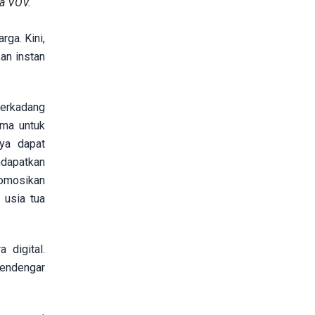
a VOV.
rga. Kini,
san instan
terkadang
ama untuk
ya dapat
ndapatkan
romosikan
 usia tua
 digital.
pendengar