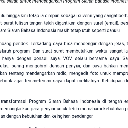
nsi siaran untuk mendengarkan Program Siaran Bahasa Indonesi
itu hingga kini tetap ia simpan sebagai suvenir yang sangat berha
t-surat tulisan tangan telah digantikan dengan surel (email), pe
ram Siaran Bahasa Indonesia masih tetap utuh seperti dahulu.
ombang pendek. Terkadang saya bisa mendengar dengan jelas, 
seluruh program. Dan surat-surat membutuhkan waktu sangat l
g, hanya dengan ponsel saya, VOV selalu bersama saya. Sa
elas, sering mengobrol dengan penyiar, dan saya bahkan me
rkan tentang mendengarkan radio, mengedit foto untuk memp
book agar teman-teman saya dapat melihatnya. Kehidupan di
transformasi Program Siaran Bahasa Indonesia di tengah era
ga memungkinkan para penyiar untuk lebih memahami kebutuhan 
evan dengan kebutuhan dan keinginan pendengar.