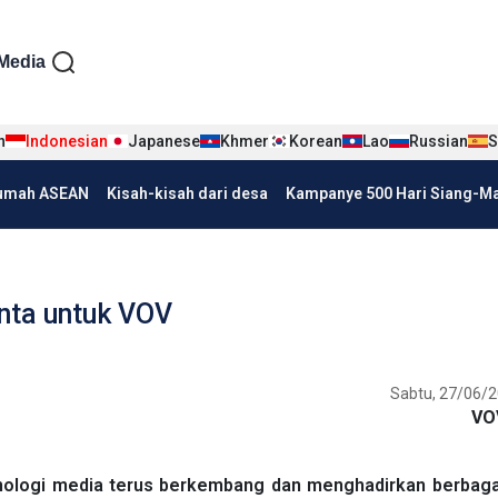
iện tiếng Indo
Media
n
Indonesian
Japanese
Khmer
Korean
Lao
Russian
S
umah ASEAN
Kisah-kisah dari desa
Kampanye 500 Hari Siang-Mal
inta untuk VOV
Sabtu, 27/06/2
VO
nologi media terus berkembang dan menghadirkan berbaga