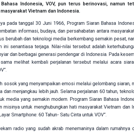
ahasa Indonesia, VOV, pun terus berinovasi, namun tet
masyarakat Vietnam dan Indonesia.
nya pada tanggal 30 Juni 1966, Program Siaran Bahasa Indones
mbatan informasi, budaya, dan persahabatan antara masyaraka
erus berubah dan teknologi media berkembang semakin pesat, nam
ini senantiasa terjaga. Nilai-nilai tersebut adalah keterhubung
nyiar dan berbagai generasi pendengar di Indonesia. Pada kesemp
ama melihat kembali perjalanan tersebut melalui acara siar
OV”.
alah sosok yang menyampaikan emosi melalui gelombang siaran, 
 dan menjangkau lebih jauh. Selama perjalanan 60 tahun, teknol
uk media yang semakin modern. Program Siaran Bahasa Indone
n misinya untuk menghubungkan hati masyarakat Vietnam dan I
 Layar Smartphone: 60 Tahun- Satu Cinta untuk VOV”.
rekam radio yang sudah akrab menemaninya dalam rumahnya d