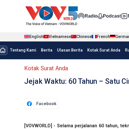
Nhảy đến nội dung
Đa phương t
Radio
Podcast
English
Vietnamese
Chinese
French
Germa
menu trang chủ tiếng Indo
Tentang Kami
Berita
Ulasan Berita
Kotak Surat Anda
R
menu phụ tiếng Indo
Kotak Surat Anda
Jejak Waktu: 60 Tahun – Satu C
Facebook
[VOVWORLD] - Selama perjalanan 60 tahun, tek