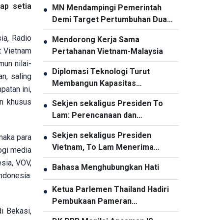
ap setia
MN Mendampingi Pemerintah
●
Demi Target Pertumbuhan Dua
Digit
ia, Radio
Mendorong Kerja Sama
●
t Vietnam
Pertahanan Vietnam-Malaysia
un nilai-
Diplomasi Teknologi Turut
●
an, saling
Membangun Kapasitas
atan ini,
Pembangunan Nasional
an khusus
Sekjen sekaligus Presiden To
●
Lam: Perencanaan dan
Penyelenggaraan Pengembangan
Sekjen sekaligus Presiden
maka para
●
Infrastruktur Harus Diperbarui
Vietnam, To Lam Menerima
ogi media
Panglima Komando Pasifik AS,
sia, VOV,
Bahasa Menghubungkan Hati
●
Samuel Paparo
ndonesia.
Ketua Parlemen Thailand Hadiri
●
Pembukaan Pameran
i Bekasi,
“Memperingati HUT ke-50