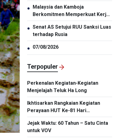
Malaysia dan Kamboja
●
Berkomitmen Memperkuat Kerja
Sama Pertahanan
Senat AS Setujui RUU Sanksi Luas
●
terhadap Rusia
07/08/2026
●
Terpopuler
Perkenalan Kegiatan-Kegiatan
Menjelajah Teluk Ha Long
Ikhtisarkan Rangkaian Kegiatan
Perayaan HUT Ke-81 Hari
Kemerdekaan Indonesia di Hanoi
Jejak Waktu: 60 Tahun – Satu Cinta
untuk VOV