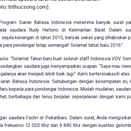
oto:
trithucsong.com
).
Program Siaran Bahasa Indonesia menerima banyak surat ya
ada saudara Rudy Hartono di Kalimantan Barat. Dalam sur
 sejuta kenangan di tahun 2015, banyak sekali yang dihabiskan 
ga para pendengar tetap semangat! Selamat tahun baru 2016
”.
ulis:
“
Selamat Tahun baru buat seluruh staff Indonesia VOV. S
a”, sedangkan saudara juga menyampaikan ucapan: “Saya mau me
alanya akan menjadi lebih baik lagi
”
. Kami berterimakasih atas
iaran Bahasa Indonesia. Sehubungan dengan kesempatan ini, 
Baru kepada para pendengar Indonesia. Mudah-mudahan, saudar
at, berbahagia dan terus berjalan seperjalanan dengan kami p
gan saudara Fachri di Pekanbaru. Dalam surat, Anda mengisika
ada frekuensi 12 020 Khz dan 9 840 Khz dengan kualitas gelom