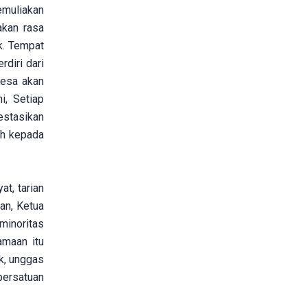
emuliakan
akan rasa
k. Tempat
diri dari
desa akan
i, Setiap
stasikan
ih kepada
t, tarian
an, Ketua
minoritas
amaan itu
k, unggas
ersatuan