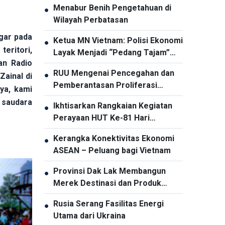
Menabur Benih Pengetahuan di
●
Wilayah Perbatasan
gar pada
Ketua MN Vietnam: Polisi Ekonomi
●
eritori,
Layak Menjadi “Pedang Tajam”
an Radio
dalam Pencegahan dan
RUU Mengenai Pencegahan dan
●
Zainal di
Pemberantasan Kriminalitas
Pemberantasan Proliferasi
ya, kami
Senjata Pemusnah Massal
 saudara
Ikhtisarkan Rangkaian Kegiatan
●
Berfokus Pada Pencegahan dan
Perayaan HUT Ke-81 Hari
Pelaksanaan Komitmen
Kemerdekaan Indonesia di Hanoi
Internasional oleh Vietnam
Kerangka Konektivitas Ekonomi
●
ASEAN – Peluang bagi Vietnam
Provinsi Dak Lak Membangun
●
Merek Destinasi dan Produk
Pariwisata
Rusia Serang Fasilitas Energi
●
Utama dari Ukraina