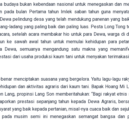
aka budaya bukan kebendaan nasional untuk menegaskan dan m
kan pada bulan Pertama tahun Imlek saban tahun guna menyat
n Dewa pelindung desa yang telah mendukung panenan yang bai
g-ladang yang paling baik dan paling luas. Pesta Long Tong ter
acara, setelah acara membakar hio untuk para Dewa, warga di 
un ke sawah awal tahun untuk memulai kehidupan para petan
ra Dewa, semuanya mengandung satu makna yang memanife
estasi dari usaha produksi kaum tani untuk menyakan terimakas
benar menciptakan suasana yang bergelora. Yaitu lagu-lagu rakya
hidupan dan aktivitas agraris dari kaum tani. Bapak Hoang Mi L
 Lang, propinsi Lang Son memberitahukan: “Bagi rakyat etnis 
aporkan prestasi sepanjang tahun kepada Dewa Agraris, bers
at yang baik kepada pertanian, misal-nya cuaca baik dan seju
sta pada musim semi ini menegaskan semangat bangsa dan p