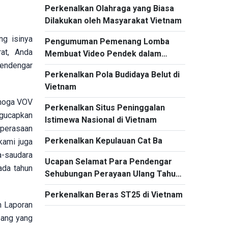
Perkenalkan Olahraga yang Biasa
Dilakukan oleh Masyarakat Vietnam
ng isinya
Pengumuman Pemenang Lomba
at, Anda
Membuat Video Pendek dalam
pendengar
rangka peringatan HUT ke-60
Perkenalkan Pola Budidaya Belut di
Program Siaran Bahasa Indonesia,
Vietnam
VOV5
emoga VOV
Perkenalkan Situs Peninggalan
ngucapkan
Istimewa Nasional di Vietnam
 perasaan
Perkenalkan Kepulauan Cat Ba
kami juga
a-saudara
Ucapan Selamat Para Pendengar
ada tahun
Sehubungan Perayaan Ulang Tahun
ke-60 Program Siaran Bahasa
Perkenalkan Beras ST25 di Vietnam
Indonesia
n Laporan
bang yang