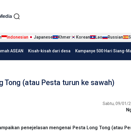
iện tiếng Indo
Media
n
Indonesian
Japanese
Khmer
Korean
Lao
Russian
S
umah ASEAN
Kisah-kisah dari desa
Kampanye 500 Hari Siang-Mal
 Tong (atau Pesta turun ke sawah)
Sabtu, 09/01/2
N
nyampaikan penejelasan mengenai Pesta Long Tong (atau Pe