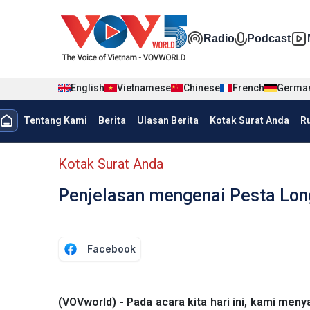
Nhảy đến nội dung
Đa phương t
Radio
Podcast
English
Vietnamese
Chinese
French
Germa
menu trang chủ tiếng Indo
Tentang Kami
Berita
Ulasan Berita
Kotak Surat Anda
R
menu phụ tiếng Indo
Kotak Surat Anda
Penjelasan mengenai Pesta Long
Facebook
(VOVworld) - Pada acara kita hari ini, kami me