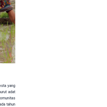
esta yang
urut adat
komunitas
Pada tahun