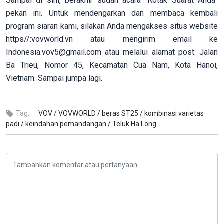
Sampai di sini, berakhir sudah acara “Kotak Suarat Anda”
pekan ini. Untuk mendengarkan dan membaca kembali
program siaran kami, silakan Anda mengakses situs website
https//:vovworld.vn atau mengirim email ke
Indonesia.vov5@gmail.com atau melalui alamat post: Jalan
Ba Trieu, Nomor 45, Kecamatan Cua Nam, Kota Hanoi,
Vietnam. Sampai jumpa lagi.
Tag:
VOV /
VOVWORLD /
beras ST25 /
kombinasi varietas
padi /
keindahan pemandangan /
Teluk Ha Long