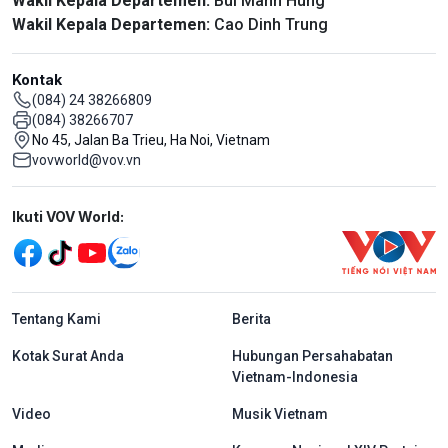
Wakil Kepala Departemen:
Bui Manh Hung
Wakil Kepala Departemen:
Cao Dinh Trung
Kontak
(084) 24 38266809
(084) 38266707
No 45, Jalan Ba Trieu, Ha Noi, Vietnam
vovworld@vov.vn
Mạng xã hội
Ikuti VOV World:
menu footer tiếng Indo
Tentang Kami
Berita
Kotak Surat Anda
Hubungan Persahabatan
Vietnam-Indonesia
Video
Musik Vietnam