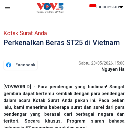
Nhảy đến nội dung
Indonesian
menu trang chủ tiếng Indo
menu phụ tiếng Indo
Kotak Surat Anda
Perkenalkan Beras ST25 di Vietnam
Sabtu, 23/05/2026, 15:00
Facebook
Nguyen Ha
[VOVWORLD] - Para pendengar yang budiman! Sangat
gembira dapat bertemu kembali dengan para pendengar
dalam acara Kotak Surat Anda pekan ini. Pada pekan
lalu, kami menerima beberapa surat dan surel dari para
pendengar yang berasal dari berbagai negara dan
teritori. Secara khusus, Program siaran bahasa
Indonesia 57 menerima surat dan surel.