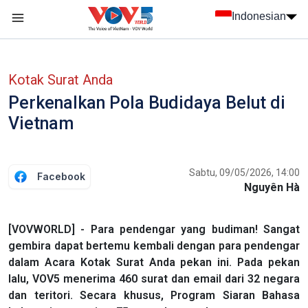
Nhảy đến nội dung
Indonesian
menu trang chủ tiếng Indo
menu phụ tiếng Indo
Kotak Surat Anda
Perkenalkan Pola Budidaya Belut di
Vietnam
Sabtu, 09/05/2026, 14:00
Facebook
Nguyên Hà
[VOVWORLD] - Para pendengar yang budiman! Sangat
gembira dapat bertemu kembali dengan para pendengar
dalam Acara Kotak Surat Anda pekan ini. Pada pekan
lalu, VOV5 menerima 460 surat dan email dari 32 negara
dan teritori. Secara khusus, Program Siaran Bahasa