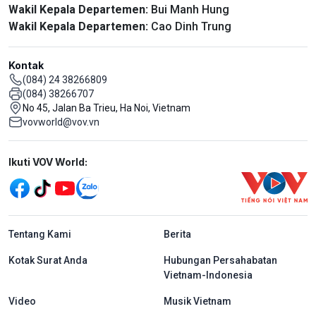
Wakil Kepala Departemen:
Bui Manh Hung
Wakil Kepala Departemen:
Cao Dinh Trung
Kontak
(084) 24 38266809
(084) 38266707
No 45, Jalan Ba Trieu, Ha Noi, Vietnam
vovworld@vov.vn
Mạng xã hội
Ikuti VOV World:
menu footer tiếng Indo
Tentang Kami
Berita
Kotak Surat Anda
Hubungan Persahabatan
Vietnam-Indonesia
Video
Musik Vietnam