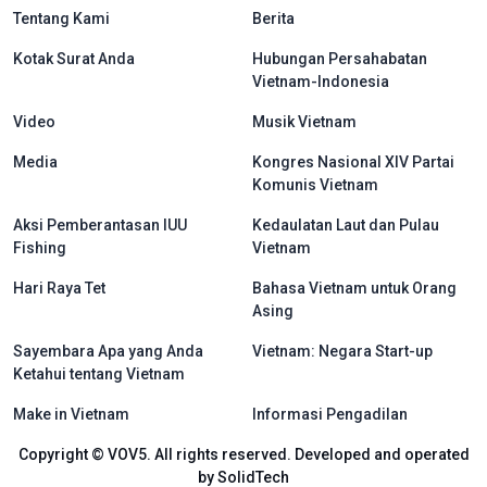
menu footer tiếng Indo
Tentang Kami
Berita
Kotak Surat Anda
Hubungan Persahabatan
Vietnam-Indonesia
Video
Musik Vietnam
Media
Kongres Nasional XIV Partai
Komunis Vietnam
Aksi Pemberantasan IUU
Kedaulatan Laut dan Pulau
Fishing
Vietnam
Hari Raya Tet
Bahasa Vietnam untuk Orang
Asing
Sayembara Apa yang Anda
Vietnam: Negara Start-up
Ketahui tentang Vietnam
Make in Vietnam
Informasi Pengadilan
Copyright © VOV5. All rights reserved. Developed and operated
by SolidTech