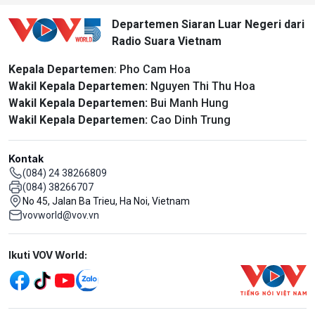
Departemen Siaran Luar Negeri dari
Radio Suara Vietnam
Kepala Departemen
: Pho Cam Hoa
Wakil Kepala Departemen:
Nguyen Thi Thu Hoa
Wakil Kepala Departemen:
Bui Manh Hung
Wakil Kepala Departemen:
Cao Dinh Trung
Kontak
(084) 24 38266809
(084) 38266707
No 45, Jalan Ba Trieu, Ha Noi, Vietnam
vovworld@vov.vn
Mạng xã hội
Ikuti VOV World: