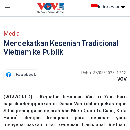
Nhảy đến nội dung
Indonesian
menu trang chủ tiếng Indo
menu phụ tiếng Indo
Media
Mendekatkan Kesenian Tradisional
Vietnam ke Publik
Rabu, 27/08/2025, 17:13
Facebook
VOV
(VOVWORLD) - Kegiatan kesenian Van-Tru-Xam baru
saja diselenggarakan di Danau Van (dalam pekarangan
Situs peninggalan sejarah Van Mieu-Quoc Tu Giam, Kota
Hanoi) dengan keinginan para seniman yaitu
menyebarluaskan nilai kesenian tradisional Vietnam